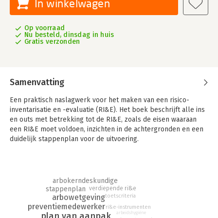
In winkelwagen
Op voorraad
Nu besteld, dinsdag in huis
Gratis verzonden
Samenvatting
Een praktisch naslagwerk voor het maken van een risico-
inventarisatie en -evaluatie (RI&E). Het boek beschrijft alle ins
en outs met betrekking tot de RI&E, zoals de eisen waaraan
een RI&E moet voldoen, inzichten in de achtergronden en een
duidelijk stappenplan voor de uitvoering.
Ruim aandacht is besteed aan de weging van de grootte van de
risico’s, waarbij verschil gemaakt wordt tussen concrete
werkplekrisico’s, beleidszaken en wettelijke verplichtingen.
arbokerndeskundige
stappenplan
verdiepende ri&e
In het boek worden vier zaken belicht:
toetscriteria
arbowetgeving
preventiemedewerker
ri&e-instrumenten
- De eisen waaraan een risico-inventarisatie en -evaluatie
arbeidshygiëne
plan van aanpak
(RI&E) moet voldoen en inzichten in de achtergronden van de