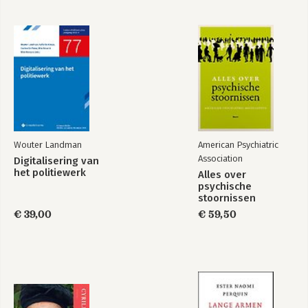
Stap 12: Toetsen van de risico-inventarisatie en –evaluatie
Stap 13: Evalueren van de procesgang
Stap 14: De uitvoering van het plan van aanpak
Stap 15: Bewaken van de follow-up
Stap 16: Uitvoeren van thema-RI&E's en verdiepende RI&E's
Bijlagen
Over PHOV
Over de auteurs
Wouter Landman
American Psychiatric
Association
Digitalisering van
het politiewerk
Alles over
psychische
stoornissen
€ 39,00
€ 59,50