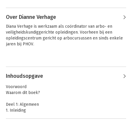
organisatiedeskundigen, KAM-functionarissen, SHE-
medewerkers en OR-leden. Daarnaast kan het boek gebruikt
worden voor arbo- en veiligheidskundige opleidingen. Ook is
Over Dianne Verhage
het een nuttig naslagwerk voor het management dat
Diana Verhage is werkzaam als coördinator van arbo- en 
uiteindelijk een beslissing moet nemen over de werkwijze van
veiligheidskundiggerichte opleidingen. Voorheen bij een 
de RI&E en het uitvoeren van het plan van aanpak.
opleidingscentrum gericht op arbocursussen en sinds enkele 
jaren bij PHOV.
Zakboek Analyse
Inhoudsopgave
van ongevallen
Voorwoord
Waarom dit boek?
Bekijk alle boeken
Deel 1: Algemeen
1. Inleiding
2. Risico’s en veiligheidsculturen
3. Risico-inventarisatie en –evaluatie (RI&E)
4. Wettelijk kader