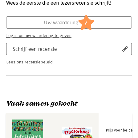
Verschijningsdatum:
27-2-2025
Wees de eerste die een lezersrecensie schrijft!
Hoofdrubriek:
Jeugd
?
Uw waardering
Log in om uw waardering te geven
Schrijf een recensie
Lees ons recensiebeleid
Vaak samen gekocht
Prijs voor beide