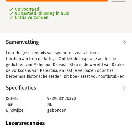
Op voorraad
Nu besteld, dinsdag in huis
Gratis verzonden
Samenvatting
Leer de geschiedenis van symbolen zoals tatreez-
borduurwerk en de keffiya. Ontdek de inspiratie achter de
gedichten van Mahmoud Darwish. Stap in de wereld van Dabke,
de volksdans van Palestina, en laat je verbazen door haar
beroemde historische steden. Dit boek staat vol hoofdstukken
over de Palestijnse geografie, gerechten, helden en nog veel
Specificaties
meer. Zo leren jonge lezers met plezier wat het nu precies
betekent om Palestijns te zijn.
ISBN13:
9789083176390
Taal:
NL
Bindwijze:
gebonden
Aantal pagina's:
112
Uitgever:
Uitgeverij Wilde Haren
Lezersrecensies
Druk:
1