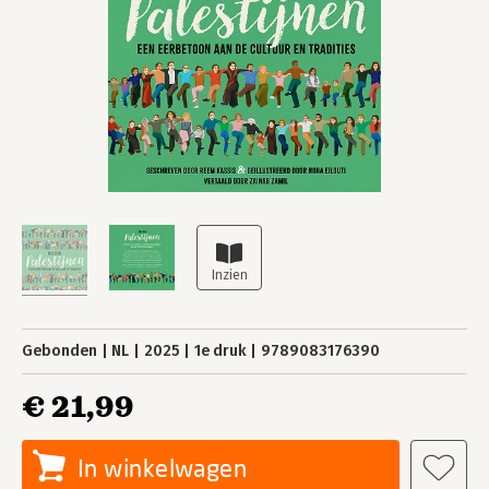
Gebonden
NL
2025
1e druk
9789083176390
€ 21,99
In winkelwagen