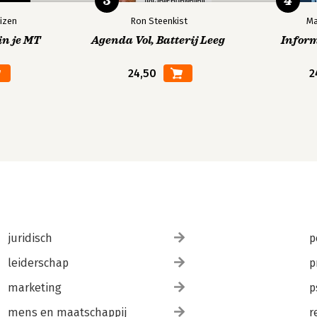
3
4
izen
Ron Steenkist
Ma
in je MT
Agenda Vol, Batterij Leeg
Infor
24,50
2
juridisch
p
leiderschap
p
marketing
p
mens en maatschappij
r