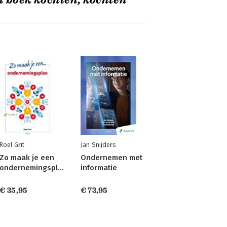
t boek kochten, kochten
Roel Grit
Jan Snijders
Zo maak je een
Ondernemen met
ondernemingsplan
informatie
€ 35,95
€ 73,95