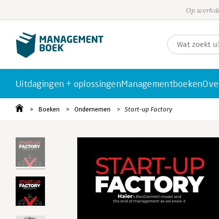
Op werkda
Uitdagingen + oplossingen
Managementboeken
Ove
Boeken
Ondernemen
Start-up Factory