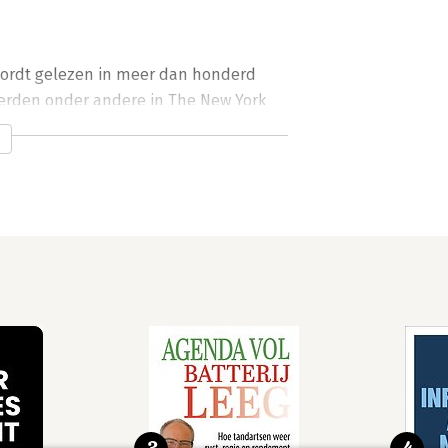
wordt gelezen in meer dan honderd 
erden onder andere in The New York 
 The Guardian, Het Financieele 
BC.com. Ze hebben twee nominaties 
 en wonnen in 2019 de Thinkers50 