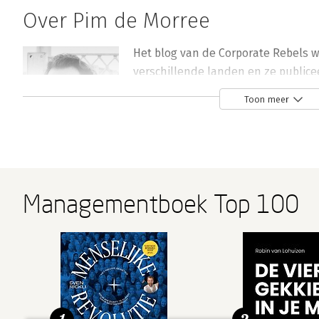
Over Pim de Morree
Het blog van de Corporate Rebels 
verschillende landen en ze publice
Times, Forbes, The Huffington Post,
Toon meer
Dagblad, NRC Handelsblad en op B
van Thinkers50 op hun naam staan,
Radar Award.
Andere boeken door Pim de Morree
Managementboek Top 100
Bekijk alle boeken