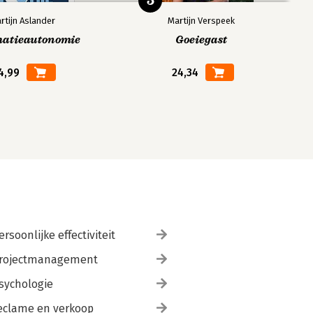
5
rtijn Aslander
Martijn Verspeek
matieautonomie
Goeiegast
4,99
24,34
ersoonlijke effectiviteit
rojectmanagement
sychologie
eclame en verkoop