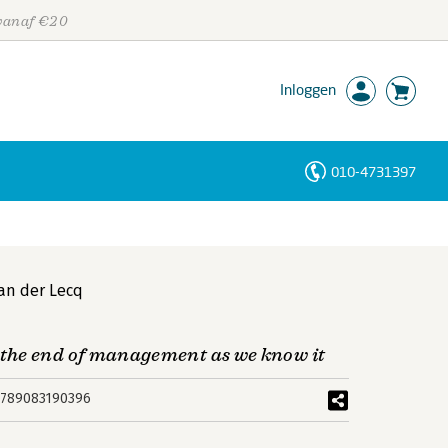
 vanaf €20
Inloggen
010-4731397
Personen
Trefwoorden
an der Lecq
the end of management as we know it
789083190396