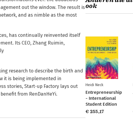
Anderen die di
ook
nagement out the window. The result is
 network, and as nimble as the most
es, has continually reinvented itself
ment. Its CEO, Zhang Ruimin,
ly
king research to describe the birth and
w it is being implemented in
Heidi Neck
s stories, Start-up Factory lays out
Entrepreneurship
 benefit from RenDanHeYi.
- International
Student Edition
€ 255,17