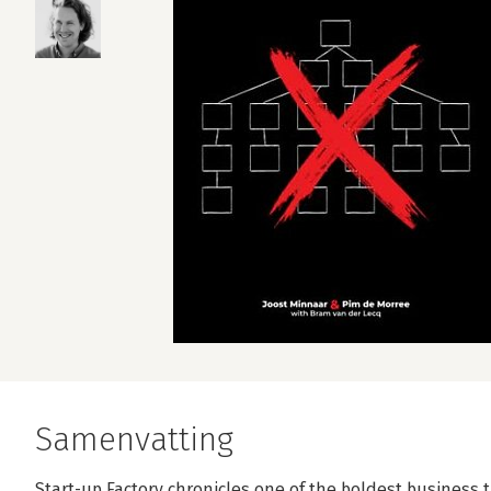
Samenvatting
Start-up Factory chronicles one of the boldest business