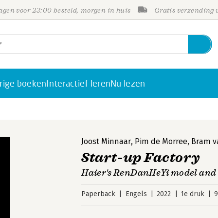
gen voor 23:00 besteld, morgen in huis
Gratis verzending
rige boeken
Interactief leren
Nu lezen
Joost Minnaar
,
Pim de Morree
,
Bram v
Start-up Factory
Haier's RenDanHeYi model and 
Paperback
Engels
2022
1e druk
9