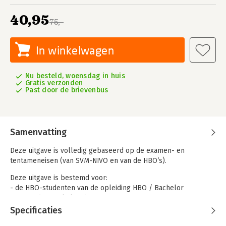
40,95
75,-
In winkelwagen
Nu besteld, woensdag in huis
Gratis verzonden
Past door de brievenbus
Samenvatting
Deze uitgave is volledig gebaseerd op de examen- en
tentameneisen (van SVM-NIVO en van de HBO’s).
Deze uitgave is bestemd voor:
- de HBO-studenten van de opleiding HBO / Bachelor
‘Vastgoed en Makelaardij’
- de makelaars in opleiding voor het onderdeel van het SVM-
Specificaties
NIVO- examen voor gecertificeerd Assistent-Makelaar en voor