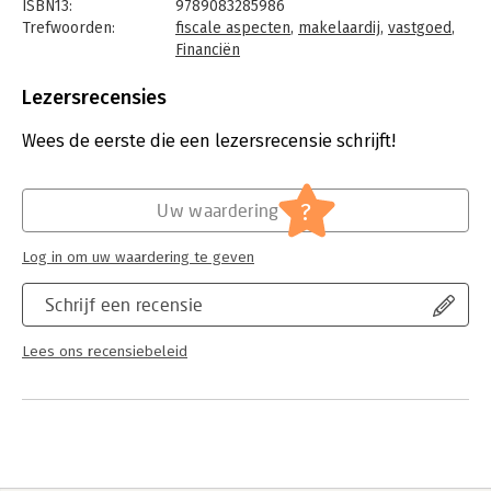
het basisdiploma ‘Basistheorie Vastgoeddeskundige’
ISBN13:
9789083285986
beginnende en gevorderde vastgoedprofessionals.
Trefwoorden:
fiscale aspecten
,
makelaardij
,
vastgoed
,
Financiën
Taal:
Nederlands
Bindwijze:
paperback
Lezersrecensies
Aantal pagina's:
382
Uitgever:
Academic Store
Wees de eerste die een lezersrecensie schrijft!
Druk:
5
Verschijningsdatum:
23-6-2023
?
Uw waardering
Hoofdrubriek:
Financieel management
Serie:
Serie Vastgoed Opleidingen
Log in om uw waardering te geven
Schrijf een recensie
Lees ons recensiebeleid