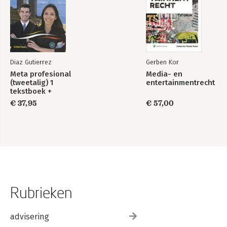
Diaz Gutierrez
Gerben Kor
Meta profesional
Media- en
(tweetalig) 1
entertainmentrecht
tekstboek +
Intertaal
€ 37,95
€ 57,00
augmented
Rubrieken
advisering