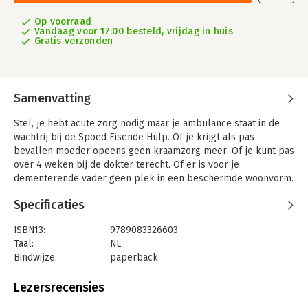
Op voorraad
Vandaag voor 17:00 besteld, vrijdag in huis
Gratis verzonden
Samenvatting
Stel, je hebt acute zorg nodig maar je ambulance staat in de
wachtrij bij de Spoed Eisende Hulp. Of je krijgt als pas
bevallen moeder opeens geen kraamzorg meer. Of je kunt pas
over 4 weken bij de dokter terecht. Of er is voor je
dementerende vader geen plek in een beschermde woonvorm.
Het is de nachtmerrie die op ons afkomt. Want steeds meer
Specificaties
mensen hebben vaker en langer zorg nodig. Kosten stijgen
terwijl het aantal mensen dat in de zorg wil werken daalt. Dat
ISBN13:
9789083326603
loopt dus vast.
Taal:
NL
Volgens Steven de Waal is er genoeg gepolderd. Tijd om zélf
Bindwijze:
paperback
aan de slag te gaan. De vele positieve voorbeelden liegen er
Aantal pagina's:
205
niet om: er is al een kanteling begonnen. De richtingen die
Uitgever:
Stichting Public SPACE Foundation
Lezersrecensies
deze laat zien worden in dit boek prikkelend en praktisch
Druk:
1