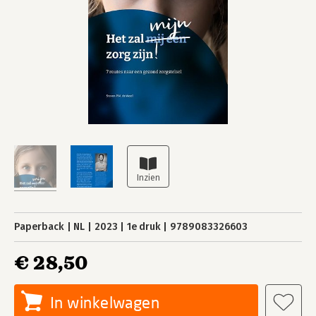
Paperback
NL
2023
1e druk
9789083326603
€ 28,50
In winkelwagen