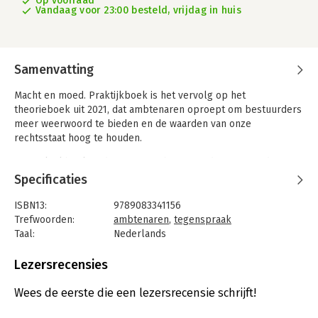
Op voorraad
Vandaag voor 23:00 besteld, vrijdag in huis
Samenvatting
Macht en moed. Praktijkboek is het vervolg op het
theorieboek uit 2021, dat ambtenaren oproept om bestuurders
meer weerwoord te bieden en de waarden van onze
rechtsstaat hoog te houden.
Dit praktijkboek ondersteunt ambtenaren daarin met adviezen
en werkvormen die ‘goed werk’ bevorderen. Het staat vol
Specificaties
inspirerende visies van gerenommeerde auteurs en ervaren
ambtenaren. Meer dan vijftig dialoogvormen, reflectie- en
ISBN13:
9789083341156
tegenspraaktechnieken helpen om de waan van de dag te
Trefwoorden:
ambtenaren
,
tegenspraak
doorbreken en vrije ruimte te creëren voor gewetensvragen,
Taal:
Nederlands
beroepsethiek en ambtelijk vakmanschap. Want burgers
Bindwijze:
paperback
hebben recht op goede ambtelijke diensten.
Aantal pagina's:
496
Lezersrecensies
Uitgever:
ISVW uitgevers
Druk:
1
Wees de eerste die een lezersrecensie schrijft!
Verschijningsdatum:
11-10-2023