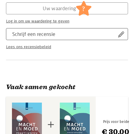
Hoofdrubriek:
Non-profit
?
Uw waardering
Log in om uw waardering te geven
Schrijf een recensie
Lees ons recensiebeleid
Vaak samen gekocht
Prijs voor beide
€ 30,00