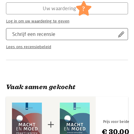
Hoofdrubriek:
Non-profit
?
Uw waardering
Log in om uw waardering te geven
Schrijf een recensie
Lees ons recensiebeleid
Vaak samen gekocht
Prijs voor beide
€ 30,00