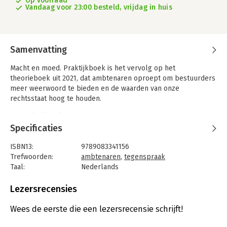
Op voorraad
Vandaag voor 23:00 besteld, vrijdag in huis
Samenvatting
Macht en moed. Praktijkboek is het vervolg op het
theorieboek uit 2021, dat ambtenaren oproept om bestuurders
meer weerwoord te bieden en de waarden van onze
rechtsstaat hoog te houden.
Dit praktijkboek ondersteunt ambtenaren daarin met adviezen
en werkvormen die ‘goed werk’ bevorderen. Het staat vol
Specificaties
inspirerende visies van gerenommeerde auteurs en ervaren
ambtenaren. Meer dan vijftig dialoogvormen, reflectie- en
ISBN13:
9789083341156
tegenspraaktechnieken helpen om de waan van de dag te
Trefwoorden:
ambtenaren
,
tegenspraak
doorbreken en vrije ruimte te creëren voor gewetensvragen,
Taal:
Nederlands
beroepsethiek en ambtelijk vakmanschap. Want burgers
Bindwijze:
paperback
hebben recht op goede ambtelijke diensten.
Aantal pagina's:
496
Lezersrecensies
Uitgever:
ISVW uitgevers
Druk:
1
Wees de eerste die een lezersrecensie schrijft!
Verschijningsdatum:
11-10-2023