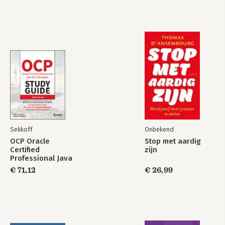
Ambtelijk
Onder de motorkap
vakmanschap en
van de
moreel gezag
modernisering
Bekijk alle boeken
Selikoff
Onbekend
OCP Oracle
Stop met aardig
Certified
zijn
Professional Java
SE 17 Developer
€ 71,12
€ 26,99
Study Guide