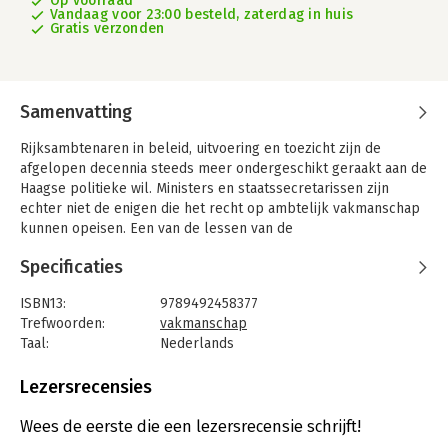
Op voorraad
Vandaag voor 23:00 besteld, zaterdag in huis
Gratis verzonden
Samenvatting
Rijksambtenaren in beleid, uitvoering en toezicht zijn de
afgelopen decennia steeds meer ondergeschikt geraakt aan de
Haagse politieke wil. Ministers en staatssecretarissen zijn
echter niet de enigen die het recht op ambtelijk vakmanschap
kunnen opeisen. Een van de lessen van de
Toeslagenaffaire is dat ambtenaren een zelfstandige rol in het
Specificaties
rechtsstatelijk bestel dienen te vervullen. Ze moeten daarom
het recht op ambtelijk vakmanschap van burgers,
ISBN13:
9789492458377
volksvertegenwoordigers en de eigen professionele
Trefwoorden:
vakmanschap
beroepsgroep net zo serieus meewegen als dat van
Taal:
Nederlands
bestuurders.
Bindwijze:
paperback
Aantal pagina's:
260
Lezersrecensies
Deze viervoudige aanspraak op ambtelijk vakmanschap stelt
Uitgever:
De Vrije Uitgevers
hoge eisen aan de normatieve identiteit van de ambtenaar.
Druk:
1
Wees de eerste die een lezersrecensie schrijft!
Daarom moet de Rijksoverheid als essentiële
Verschijningsdatum:
11-10-2022