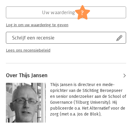
maatschappelijke institutie beschikken over een stabiel,
herkenbaar waardenpatroon dat die identiteit van de
Hoofdrubriek:
Organisatiekunde
?
Uw waardering
ambtenaar structureert, stimuleert en ondersteunt. Het recht
Serie:
Beroepseer
op ambtelijk vakmanschap analyseert de huidige stand van
Log in om uw waardering te geven
zaken en geeft antwoord op de vraag welke voorzieningen
nodig zijn voor de institutionalisering van de normatieve
Schrijf een recensie
identiteit van de rijksambtenaar.
Lees ons recensiebeleid
Over Thijs Jansen
Thijs Jansen is directeur en mede-
oprichter van de Stichting Beroepseer 
en senior onderzoeker aan de School of 
Governance (Tilburg University). Hij 
publiceerde o.a. Het Alternatief voor de 
zorg (met o.a. Jos de Blok), 
Gezagsdragers en Beroepstrots.