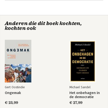
Andere boeken door Thijs Jansen
Anderen die dit boek kochten,
kochten ook
Artikel 5
Ambtelijk
vakmanschap en
moreel gezag
Gert Oostindie
Michael Sandel
Ongemak
Het onbehagen in
de democratie
€ 23,99
€ 27,99