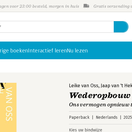
gen voor 23:00 besteld, morgen in huis
Gratis verzending
rige boeken
Interactief leren
Nu lezen
Leike van Oss
,
Jaap van 't He
Wederopbouw
Ons vermogen opnieuw t
Paperback
Nederlands
202
Kies uw bindwijze