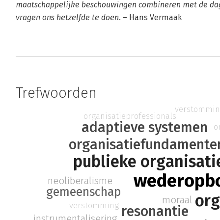
maatschappelijke beschouwingen combineren met de dagel
vragen ons hetzelfde te doen.
– Hans Vermaak
Trefwoorden
verstommi
organisatieprofessionals
adaptieve systemen
o
organisatiefundamente
publieke organisati
wederopb
neoliberalisme
gemeenschap
org
moraal
verstomming
resonantie
instrumentalisering