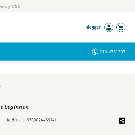
 vanaf €20
Inloggen
010-4731397
Personen
Trefwoorden
k
e beginnen
5
1e druk
9789024469741