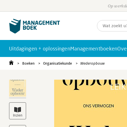
Op werkda
Uitdagingen + oplossingen
Managementboeken
Ove
Boeken
Organisatiekunde
Wederopbouw