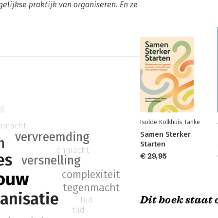
ijkse praktijk van organiseren. En ze
ng
Isolde Kolkhuis Tanke
nmacht
vervreemding
Samen Sterker
n
Starten
onmacht
es
€ 29,95
versnelling
ouw
complexiteit
tegenmacht
anisatie
Dit boek staat o
tijd
tijd