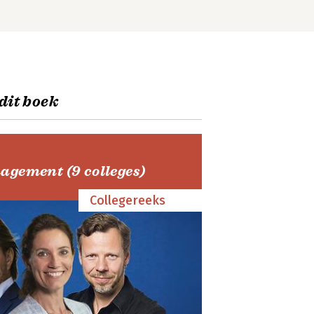
 dit boek
gement (9 colleges)
Collegereeks