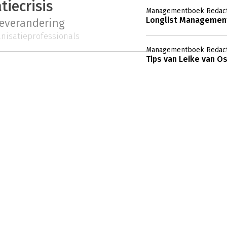
tiecrisis
Managementboek Redact
Longlist Management
ieverandering
nisatieprofessionals
Managementboek Redact
Tips van Leike van Os