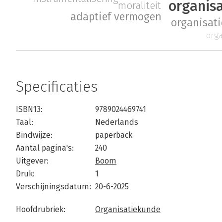
organisa
moraliteit
adaptief vermogen
organisat
orga
Specificaties
ISBN13:
9789024469741
Taal:
Nederlands
Bindwijze:
paperback
Aantal pagina's:
240
Uitgever:
Boom
Druk:
1
Verschijningsdatum:
20-6-2025
Hoofdrubriek:
Organisatiekunde