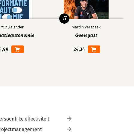
5
rtijn Aslander
Martijn Verspeek
matieautonomie
Goeiegast
4,99
24,34
ersoonlijke effectiviteit
rojectmanagement