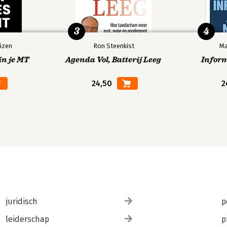
3
4
izen
Ron Steenkist
Ma
in je MT
Agenda Vol, Batterij Leeg
Infor
24,50
2
juridisch
p
leiderschap
p