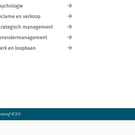
sychologie
eclame en verkoop
trategisch management
erandermanagement
erk en loopbaan
 vanaf €20