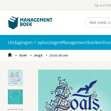
Op werkda
Uitdagingen + oplossingen
Managementboeken
Ove
Boek
Jeugd
Zoals de zee