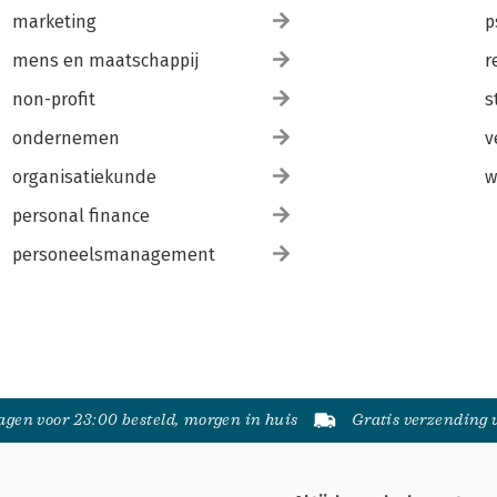
marketing
p
mens en maatschappij
r
non-profit
s
ondernemen
v
organisatiekunde
w
personal finance
personeelsmanagement
gen voor 23:00 besteld, morgen in huis
Gratis verzending