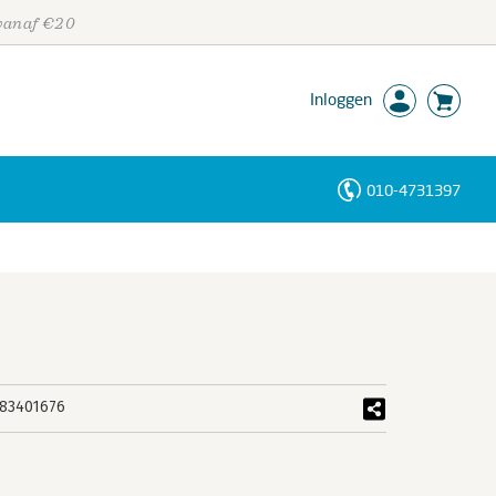
 vanaf €20
Inloggen
010-4731397
Personen
Trefwoorden
83401676