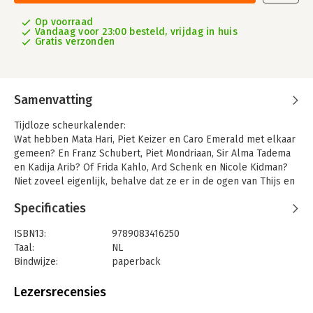
Op voorraad
Vandaag voor 23:00 besteld, vrijdag in huis
Gratis verzonden
Samenvatting
Tijdloze scheurkalender:
Wat hebben Mata Hari, Piet Keizer en Caro Emerald met elkaar
gemeen? En Franz Schubert, Piet Mondriaan, Sir Alma Tadema
en Kadija Arib? Of Frida Kahlo, Ard Schenk en Nicole Kidman?
Niet zoveel eigenlijk, behalve dat ze er in de ogen van Thijs en
Dick Damsma stuk voor stuk toe doen. Of deden. Net als de 356
Specificaties
andere min of meer beroemdheden, die de broers hebben
geportretteerd. Idolen? Dat niet per se; zo is er onder andere
ISBN13:
9789083416250
ook plaats ingeruimd voor Al Capone, Machiavelli, Raspoetin en
Taal:
NL
Lionel Messi, waar Thijs en Dick ‘veel minder’ mee hebben. Ze
Bindwijze:
paperback
doen er echter wel toe; “Dizze Dogge Der Ta”, zoals de Friezen
Aantal pagina's:
744
zeggen, wat toevallig allitereert met de voor- en achternamen
Uitgever:
Boiten boekprojecten
Lezersrecensies
van de broers Damsma.
Druk:
1