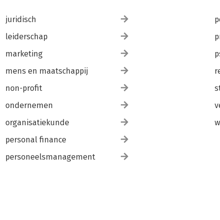
juridisch
p
leiderschap
p
marketing
p
mens en maatschappij
r
non-profit
s
ondernemen
v
organisatiekunde
w
personal finance
personeelsmanagement