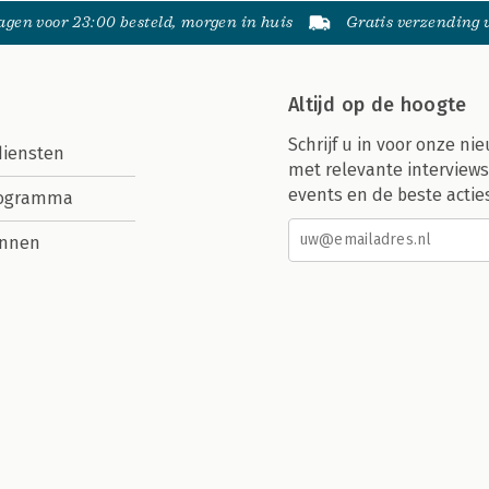
gen voor 23:00 besteld, morgen in huis
Gratis verzending
Altijd op de hoogte
Schrijf u in voor onze nie
diensten
met relevante interviews
events en de beste actie
rogramma
nnen