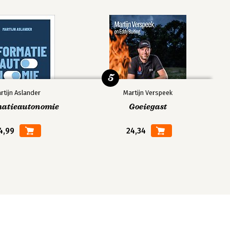
5
rtijn Aslander
Martijn Verspeek
matieautonomie
Goeiegast
4,99
24,34