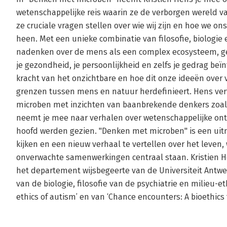
wetenschappelijke reis waarin ze de verborgen wereld v
ze cruciale vragen stellen over wie wij zijn en hoe we 
heen. Met een unieke combinatie van filosofie, biologie 
nadenken over de mens als een complex ecosysteem, g
je gezondheid, je persoonlijkheid en zelfs je gedrag beï
kracht van het onzichtbare en hoe dit onze ideeën ove
grenzen tussen mens en natuur herdefinieert. Hens verw
microben met inzichten van baanbrekende denkers zoal
neemt je mee naar verhalen over wetenschappelijke ont
hoofd werden gezien. "Denken met microben" is een uitn
kijken en een nieuw verhaal te vertellen over het leven, w
onverwachte samenwerkingen centraal staan. Kristien He
het departement wijsbegeerte van de Universiteit Antwerp
van de biologie, filosofie van de psychiatrie en milieu-e
ethics of autism’ en van ‘Chance encounters: A bioethics