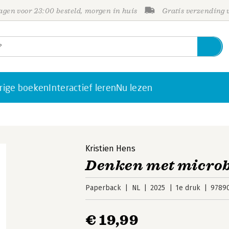
gen voor 23:00 besteld, morgen in huis
Gratis verzending
rige boeken
Interactief leren
Nu lezen
Kristien Hens
Denken met micro
Paperback
NL
2025
1e druk
9789
€ 19,99