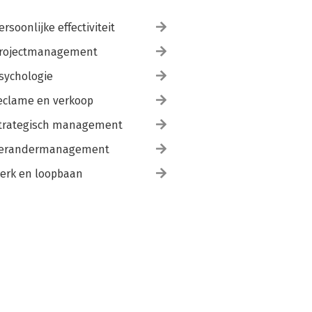
ersoonlijke effectiviteit
rojectmanagement
sychologie
eclame en verkoop
trategisch management
erandermanagement
erk en loopbaan