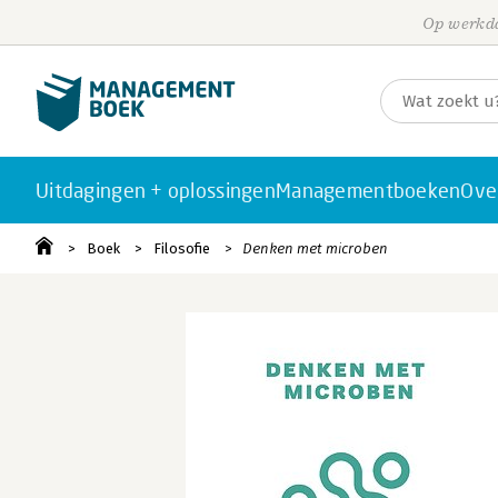
Op werkda
Uitdagingen + oplossingen
Managementboeken
Ove
Boek
Filosofie
Denken met microben