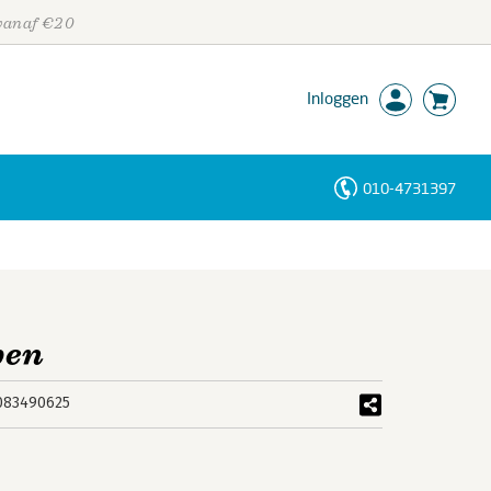
 vanaf €20
Inloggen
010-4731397
Personen
Trefwoorden
ben
083490625