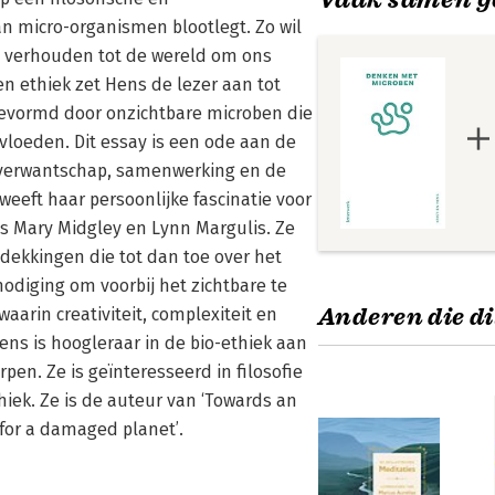
an micro-organismen blootlegt. Zo wil
ons verhouden tot de wereld om ons
en ethiek zet Hens de lezer aan tot
evormd door onzichtbare microben die
nvloeden. Dit essay is een ode aan de
r verwantschap, samenwerking en de
eeft haar persoonlijke fascinatie voor
s Mary Midgley en Lynn Margulis. Ze
dekkingen die tot dan toe over het
odiging om voorbij het zichtbare te
Anderen die di
aarin creativiteit, complexiteit en
ns is hoogleraar in de bio-ethiek aan
en. Ze is geïnteresseerd in filosofie
thiek. Ze is de auteur van ‘Towards an
 for a damaged planet’.