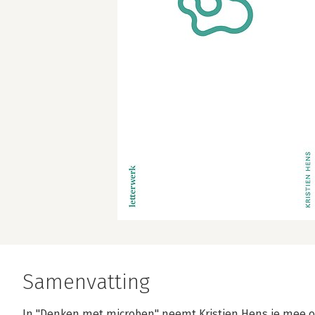
Samenvatting
In "Denken met microben" neemt Kristien Hens je mee op