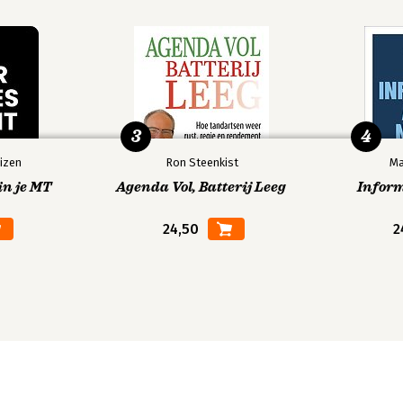
3
4
izen
Ron Steenkist
Ma
in je MT
Agenda Vol, Batterij Leeg
Infor
24,50
2