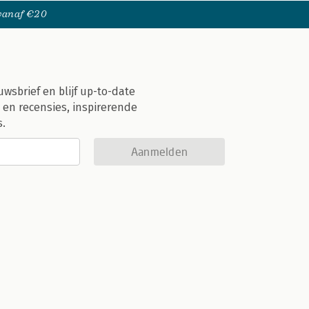
 vanaf €20
uwsbrief en blijf up-to-date
 en recensies, inspirerende
s.
Aanmelden