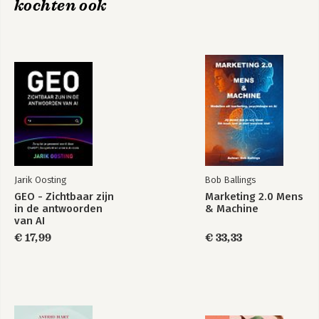
kochten ook
129)
9. Meten en bijsturen: analytics en KPI’s (p. 142)
10. Het agentic web: optimaliseer voor ChatGPT Agent en
Google AI-mode (p. 150)
11. Ga vandaag nog aan de slag (p. 160)
12. Mijn favoriete SEO-tools (p. 166)
Begrippenlijst (p. 172)
Jarik Oosting
Bob Ballings
GEO - Zichtbaar zijn
Marketing 2.0 Mens
in de antwoorden
& Machine
van AI
€ 17,99
€ 33,33