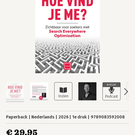
NIEUW
Paperback
Nederlands
2026
1e druk
9789083592008
€ 29,95