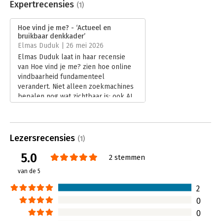
Uitgever:
Donicie.nl
Expertrecensies
(1)
Druk:
1
Verschijningsdatum:
21-1-2026
Hoe vind je me? - ‘Actueel en
bruikbaar denkkader’
Hoofdrubriek:
Internet en social media
,
Marketing
Elmas Duduk | 26 mei 2026
Elmas Duduk laat in haar recensie
van Hoe vind je me? zien hoe online
vindbaarheid fundamenteel
verandert. Niet alleen zoekmachines
bepalen nog wat zichtbaar is: ook AI,
sociale media en toekomstige AI-
agents spelen daarin een steeds
grotere rol. Volgens Duduk biedt
Etienne Donicie een actueel
Lezersrecensies
(1)
denkkader voor organisaties die
5.0
relevant en betrouwbaar zichtbaar
2 stemmen
willen blijven.
van de 5
Lees verder
2
0
0