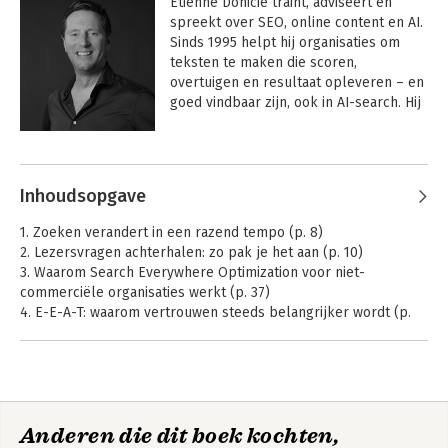
Etienne Donicie traint, adviseert en 
spreekt over SEO, online content en AI. 
Sinds 1995 helpt hij organisaties om 
teksten te maken die scoren, 
overtuigen en resultaat opleveren – en 
goed vindbaar zijn, ook in AI-search. Hij 
is Docent van het Jaar 2025 bij 
Beeckestijn Business School.
Inhoudsopgave
1. Zoeken verandert in een razend tempo (p. 8)
2. Lezersvragen achterhalen: zo pak je het aan (p. 10)
3. Waarom Search Everywhere Optimization voor niet-
commerciële organisaties werkt (p. 37)
4. E-E-A-T: waarom vertrouwen steeds belangrijker wordt (p.
43)
5. Schrijf voor de mens, optimaliseer voor de machine (p. 67)
6. Structured data: wegwijzer voor zoekmachines en AI-search
(p. 93)
7. Social search: gevonden worden via social media (p. 115)
Anderen die dit boek kochten,
8. Contentstrategie voor Search Everywhere Optimization (p.