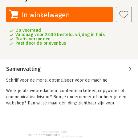
In winkelwagen
Op voorraad
Vandaag voor 23:00 besteld, vrijdag in huis
Gratis verzonden
Past door de brievenbus
Samenvatting
Schrijf voor de mens, optimaliseer voor de machine
Werk je als webredacteur, contentmarketeer, copywriter of
communicatieadviseur? Ben je ondernemer of beheer je een
webshop? Dan wil je maar één ding: zichtbaar zijn voor
zoekers. In Google, ChatGPT, Perplexity en Gemini. Maar ook
voor zoekers op TikTok, Instagram en LinkedIn.
Hoe vind je me?
helpt je om jouw kansen op vertoningen te
vergroten met GEO, AEO en LMO, of hoe je het ook wilt
websiteoptimalisatie
online communicatie
digitale marketing