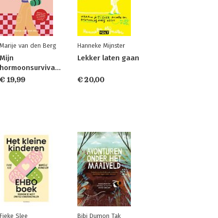
Marije van den Berg
Hanneke Mijnster
Mijn
Lekker laten gaan
hormoonsurvivalgids
€ 19,99
€ 20,00
Fieke Slee
Bibi Dumon Tak