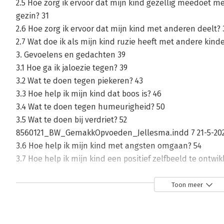
2.5 Hoe zorg ik ervoor dat mijn kind gezellig meedoet me
gezin? 31
2.6 Hoe zorg ik ervoor dat mijn kind met anderen deelt? 
2.7 Wat doe ik als mijn kind ruzie heeft met andere kind
3. Gevoelens en gedachten 39
3.1 Hoe ga ik jaloezie tegen? 39
3.2 Wat te doen tegen piekeren? 43
3.3 Hoe help ik mijn kind dat boos is? 46
3.4 Wat te doen tegen humeurigheid? 50
3.5 Wat te doen bij verdriet? 52
8560121_BW_GemakkOpvoeden_Jellesma.indd 7 21-5-2021
3.6 Hoe help ik mijn kind met angsten omgaan? 54
3.7 Hoe help ik mijn kind een positief zelfbeeld te ontwi
4. School 61
4.1 Hoe zorg ik voor goed contact met de school? 61
Toon meer
4.2 Hoe ben ik een ‘leuke’ ouder op school en voor klasg
4.3 Hoe zorg ik ervoor dat een speelafspraak succesvol v
4.4 Hoe help ik mijn kind vriendschappen te sluiten? 72