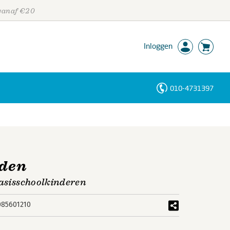
 vanaf €20
Inloggen
010-4731397
Personen
Trefwoorden
eden
basisschoolkinderen
085601210