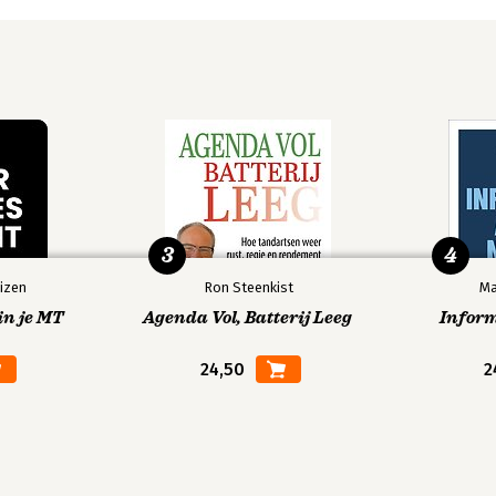
bij
 81
te
3
4
izen
Ron Steenkist
Ma
in je MT
Agenda Vol, Batterij Leeg
Infor
24,50
2
 heb 105