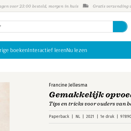
gen voor 23:00 besteld, morgen in huis
Gratis verzending
rige boeken
Interactief leren
Nu lezen
Francine Jellesma
Gemakkelijk opvo
Tips en tricks voor ouders van 
Paperback
NL
2021
1e druk
9789