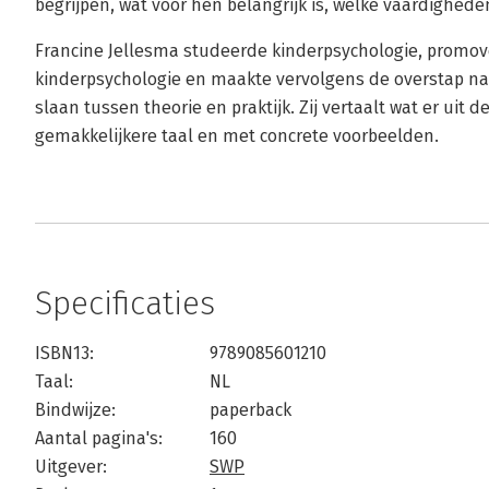
begrijpen, wat voor hen belangrijk is, welke vaardighed
Francine Jellesma studeerde kinderpsychologie, promo
kinderpsychologie en maakte vervolgens de overstap naa
slaan tussen theorie en praktijk. Zij vertaalt wat er uit
gemakkelijkere taal en met concrete voorbeelden.
Specificaties
ISBN13:
9789085601210
Taal:
NL
Bindwijze:
paperback
Aantal pagina's:
160
Uitgever:
SWP