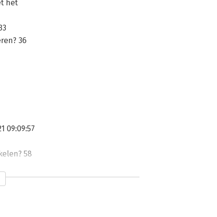
t het
33
eren? 36
 09:09:57
kkelen? 58
enoten? 68
erloopt? 71