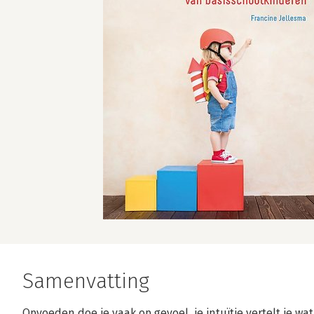
Samenvatting
Opvoeden doe je vaak op gevoel, je intuïtie vertelt je wat