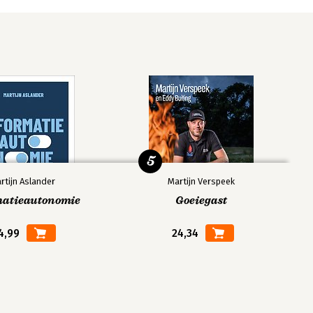
5
rtijn Aslander
Martijn Verspeek
matieautonomie
Goeiegast
4,99
24,34