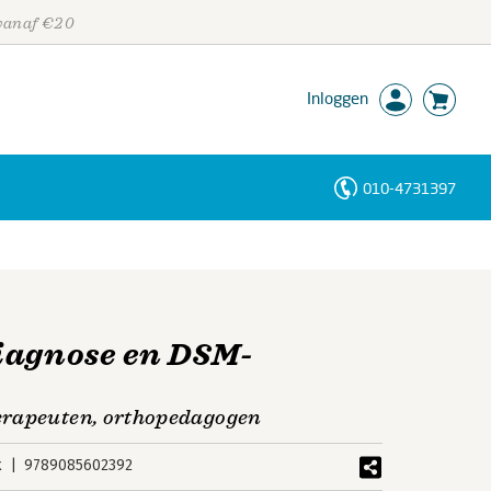
 vanaf €20
Inloggen
010-4731397
Personen
Trefwoorden
iagnose en DSM-
erapeuten, orthopedagogen
k
9789085602392