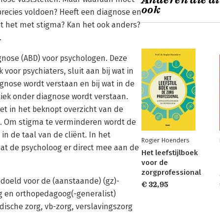
Anderen die di
ook
 precies voldoen? Heeft een diagnose en
 zit het met stigma? Kan het ook anders?
.
agnose (ABD) voor psychologen. Deze
 voor psychiaters, sluit aan bij wat in
nose wordt verstaan en bij wat in de
ek onder diagnose wordt verstaan.
et in het beknopt overzicht van de
TR. Om stigma te verminderen wordt de
n de taal van de cliënt. In het
Rogier Hoenders
dat de psycholoog er direct mee aan de
Het leefstijlboek
voor de
zorgprofessional
edoeld voor de (aanstaande) (gz)-
€ 32,95
g en orthopedagoog(-generalist)
ische zorg, vb-zorg, verslavingszorg