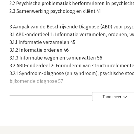
2.2 Psychische problematiek herformuleren in psychisch
2.3 Samenwerking psycholoog en cliënt 41
3 Aanpak van de Beschrijvende Diagnose (ABD) voor psy
3.1 ABD-onderdeel 1: Informatie verzamelen, ordenen, 
3.1.1 Informatie verzamelen 45
3.1.2 Informatie ordenen 46
3.1.3 Informatie wegen en samenvatten 56
3.2 ABD-onderdeel 2: Formuleren van structuurelemente
3.2.1 Syndroom-diagnose (en syndroom), psychische stoor
bijkomende diagnose 57
3.2.2 Hypotheseformulering ontstaansvoorwaarden en o
3.3 ABD-onderdeel 3: Formuleren van de beschrijvende 
Toon meer
3.3.1 Met de drie ABD-onderdelen formuleren van de bes
3.4 Casusillustratie Danny 72
3.4.1 Diagnostische samenvatting 72
3.4.2 Format met de gegevens over Danny 73