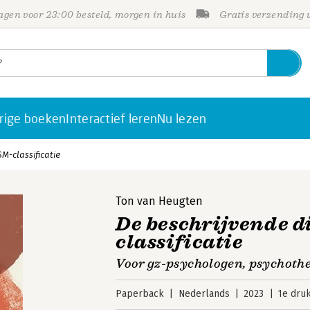
gen voor 23:00 besteld, morgen in huis
Gratis verzending
rige boeken
Interactief leren
Nu lezen
M-classificatie
Ton van Heugten
De beschrijvende d
classificatie
Voor gz-psychologen, psychoth
Paperback
Nederlands
2023
1e dru