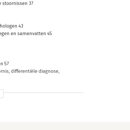
e stoornissen 37
chologen 43
wegen en samenvatten 45
n 57
nis, differentiële diagnose,
ntstaanswijze 65
diagnose 67
chrijvende diagnose 70