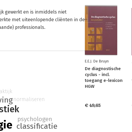
jk gewerkt en is inmiddels niet
werkte met uiteenlopende cliënten in de
aande) professionals.
E.E.J. De Bruyn
De diagnostische
cyclus - incl.
toegang e-lexicon
HGW
aktijk
ving
normaliseren
€ 49,65
stiek
psychologen
gie
classificatie