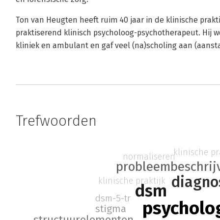
Ton van Heugten heeft ruim 40 jaar in de klinische prakti
praktiserend klinisch psycholoog-psychotherapeut. Hij 
kliniek en ambulant en gaf veel (na)scholing aan (aanst
Trefwoorden
klinische pr
normaliseren
probleembeschrij
diagno
klinische praktijk
dsm
dsm-5-tr
psycholo
stigma
structuurelementen