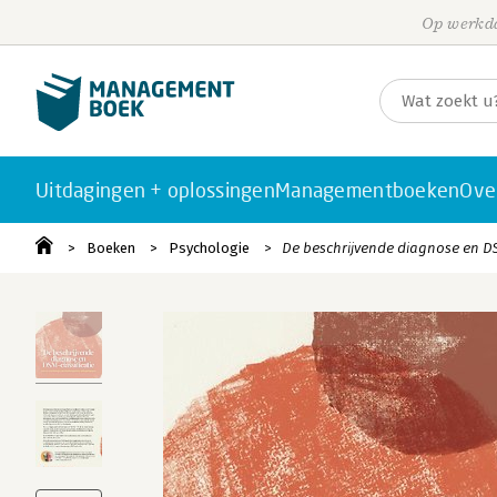
Op werkda
Uitdagingen + oplossingen
Managementboeken
Ove
Boeken
Psychologie
De beschrijvende diagnose en DS