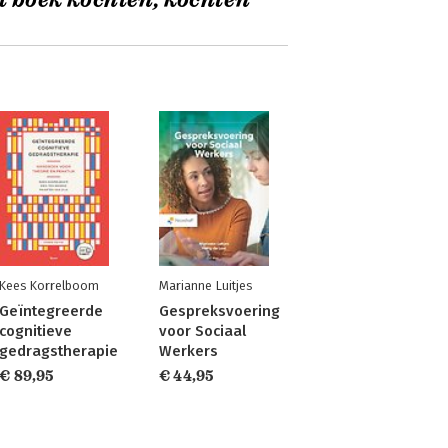
t boek kochten, kochten
Kees Korrelboom
Marianne Luitjes
Geïntegreerde
Gespreksvoering
cognitieve
voor Sociaal
gedragstherapie
Werkers
€ 89,95
€ 44,95