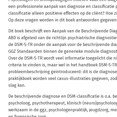
een professionele aanpak van diagnose en classificatie
classificatie alleen positieve effecten op de cliënt? Hoe
Op deze vragen worden in dit boek antwoorden gegeven
Dit boek beschrijft een Aanpak van de Beschrijvende Di
ABD is afgeleid van de richtlijn psychiatrische diagnostiek
de DSM-5-TR onder de aanpak voor de beschrijvende diag
GGZ Standaarden binnen de generieke module diagnosti
Over de DSM-5-TR wordt veel informatie toegelicht die ni
criteria te vinden is, maar wel in het handboek DSM-5-
probleembeschrijving geïntroduceerd: dit is de diagnose i
praktijkboek worden veel casus-illustraties gegeven, zo
slag kan.
De beschrijvende diagnose en DSM-classificatie is o.a. b
psycholoog, psychotherapeut, klinisch (neuro)psycholoo
werkzaam in de ggz, psychologenpraktijk, jeugdzorg, med
en forensische zorg.