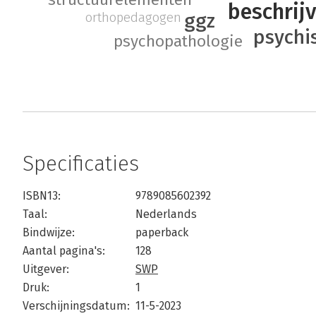
beschrij
ggz
orthopedagogen
psychi
psychopathologie
Specificaties
ISBN13:
9789085602392
Taal:
Nederlands
Bindwijze:
paperback
Aantal pagina's:
128
Uitgever:
SWP
Druk:
1
Verschijningsdatum:
11-5-2023