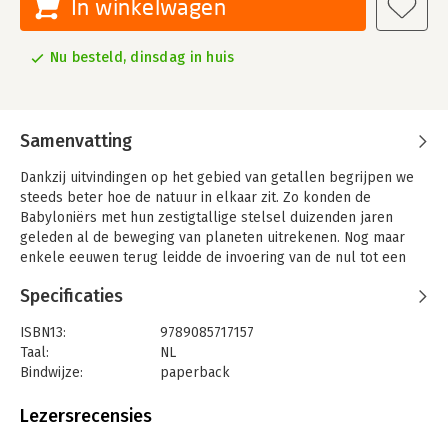
In winkelwagen
Nu besteld, dinsdag in huis
Samenvatting
Dankzij uitvindingen op het gebied van getallen begrijpen we
steeds beter hoe de natuur in elkaar zit. Zo konden de
Babyloniërs met hun zestigtallige stelsel duizenden jaren
geleden al de beweging van planeten uitrekenen. Nog maar
enkele eeuwen terug leidde de invoering van de nul tot een
wetenschappelijke revolutie. En hoe zouden we nu
Specificaties
virusverspreiding moeten beschrijven zonder het exponentiële
getal e?
ISBN13:
9789085717157
Dit boekje bespreekt op een leuke en toegankelijke manier
Taal:
NL
de belangrijkste getalsuitvindingen uit de geschiedenis. Het
Bindwijze:
paperback
gaat van één via nul naar oneindig en daar voorbij – met
Uitgever:
New Scientist
speciale aandacht voor buitenbeentjes zoals het bespotte
Druk:
1
Lezersrecensies
verzinsel i, de gehate wortel van twee en de gehypete gulden
Verschijningsdatum:
24-11-2020