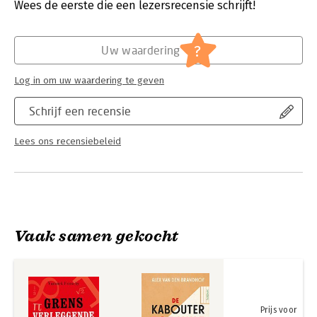
snede. Ondertussen kom je erachter wat getallen nou eigenlijk
Wees de eerste die een lezersrecensie schrijft!
zijn, en waarom ze zo ontzettend handig zijn bij het beschrijven
Hoofdrubriek:
Wetenschap en techniek
van de wereld om ons heen.
Serie:
Pocket Science
?
Uw waardering
Log in om uw waardering te geven
Schrijf een recensie
Lees ons recensiebeleid
Vaak samen gekocht
Prijs voor