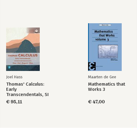
Joel Hass
Maarten de Gee
Thomas' Calculus:
Mathematics that
Early
Works 3
Transcendentals, SI
Units
€ 95,11
€ 47,00