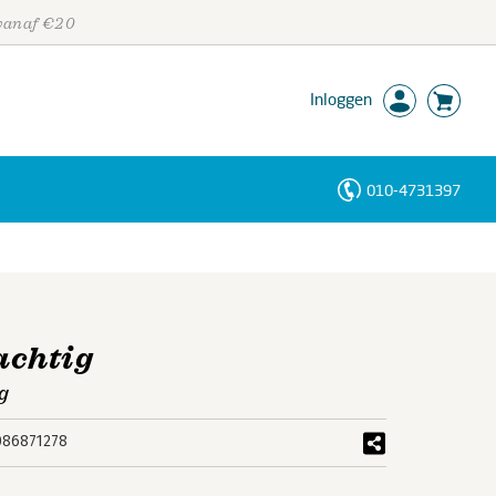
 vanaf €20
Inloggen
010-4731397
Personen
Trefwoorden
achtig
g
086871278