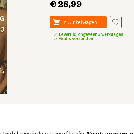
€ 28,99
In winkelwagen
Levertijd ongeveer 3 werkdagen
Gratis verzonden
Vaak samen g
ntwikkelingen in de Europese filosofie