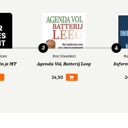
3
4
izen
Ron Steenkist
Ma
in je MT
Agenda Vol, Batterij Leeg
Infor
24,50
2