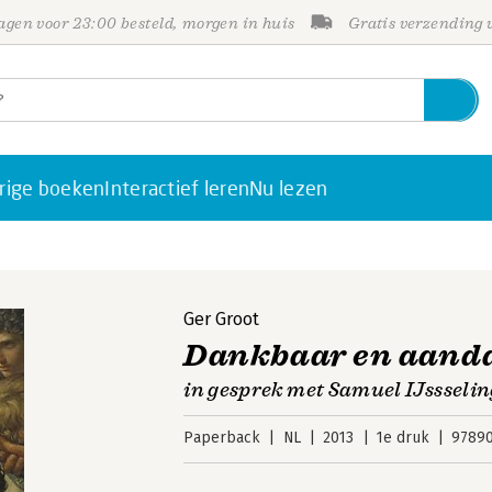
gen voor 23:00 besteld, morgen in huis
Gratis verzending
rige boeken
Interactief leren
Nu lezen
Ger Groot
Dankbaar en aand
in gesprek met Samuel IJssselin
Paperback
NL
2013
1e druk
9789