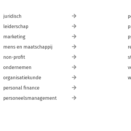
juridisch
p
leiderschap
p
marketing
p
mens en maatschappij
r
non-profit
s
ondernemen
v
organisatiekunde
w
personal finance
personeelsmanagement