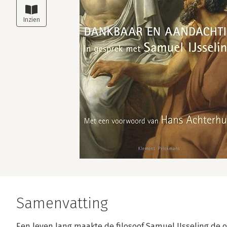
Samenvatting
Een leven lang maakte de filosoof Samuel IJsseling de o