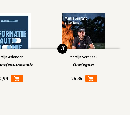
5
rtijn Aslander
Martijn Verspeek
matieautonomie
Goeiegast
4,99
24,34