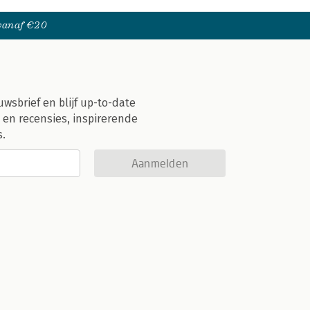
 vanaf €20
uwsbrief en blijf up-to-date
 en recensies, inspirerende
s.
Aanmelden