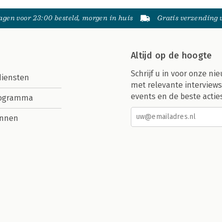
gen voor 23:00 besteld, morgen in huis
Gratis verzending
Altijd op de hoogte
Schrijf u in voor onze nie
diensten
met relevante interviews
events en de beste actie
rogramma
nnen