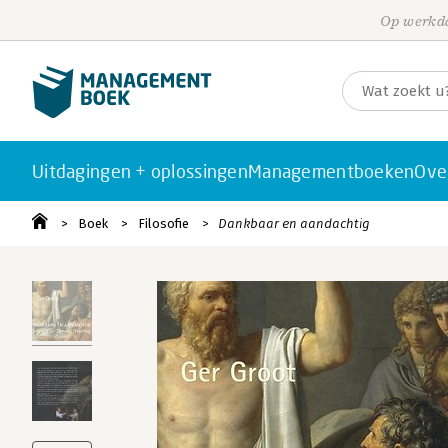
Op werkda
Uitdagingen + oplossingen
Managementboeken
Ove
Boek
Filosofie
Dankbaar en aandachtig