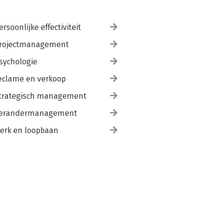
ersoonlijke effectiviteit
rojectmanagement
sychologie
eclame en verkoop
trategisch management
erandermanagement
erk en loopbaan