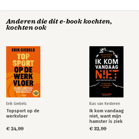
6. De bühne die 'boardroom' heet
7. Liever toneelles dan corporate governance
Anderen die dit e-book kochten,
Conclusie
Wijs toezicht
kochten ook
Noten
Overige bronnen
Bekijk alle boeken
Erik Giebels
Bas van Kesteren
Topsport op de
Ik kom vandaag
werkvloer
niet, want mijn
hamster is ziek
€ 24,99
€ 32,99