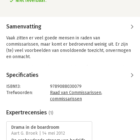
Niet leverbaar.
Samenvatting
Vaak zitten er veel goede mensen in raden van
commissarissen, maar komt er bedroevend weinig uit. Er zijn
(te) veel voorbeelden van onvoldoende toezicht, onvermogen
en onmacht.
In 'Drama in de boardroom' wordt het tekortschieten van de
Nederlandse commissaris beschreven. Aan de hand van diverse
Specificaties
voorbeelden worden de problemen geschetst en aangegeven
waardoor het nogal eens misgaat. Duidelijk is dat alle wet- en
ISBN13:
9789088030079
regelgeving uiteindelijk zinloos is als er geen rekening wordt
Trefwoorden:
Raad van Commissarissen
,
gehouden met de menselijke emotie. Dit boek beschrijft hoe
commissarissen
een moderne commissaris verschillende rollen moet spelen,
Taal:
Nederlands
als op het toneel.
Bindwijze:
e-book
Expertrecensies
(1)
Beveiliging:
watermerk
Bestandsformaat:
epub
Drama in de boardroom
Aantal pagina's:
135
Aart G. Broek | 14 mei 2012
Uitgever:
Schuyt & Co / Fontaine Uitgevers