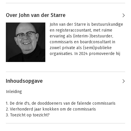
Over John van der Starre
John van der Starre is bestuurskundige 
en registeraccountant, met ruime 
ervaring als (interim-)bestuurder, 
commissaris en boardconsultant in 
zowel private als (semi)publieke 
organisaties. In 2024 promoveerde hij 
aan de Universiteit Utrecht op zijn 
onderzoek naar praktische wijsheid in 
Andere boeken door John van der
toezicht en bestuur.
Starre
Inhoudsopgave
Inleiding
1. De drie d's, de dooddoeners van de falende commissaris
2. Vierhonderd jaar knokken om de commissaris
3. Toezicht op toezicht?
4. De commissaris en macht
5. De motieven van de commissaris