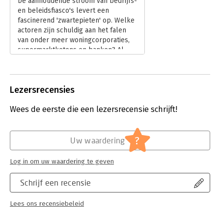
De aanhoudende stroom van bedrijfs-
Druk:
1
en beleidsfiasco's levert een
Verschijningsdatum:
19-11-2019
fascinerend 'zwartepieten' op. Welke
actoren zijn schuldig aan het falen
Hoofdrubriek:
Algemeen management
van onder meer woningcorporaties,
supermarktketens en banken? Al
enige tijd wordt ingezoomd op de
Raad van Commissarissen (RvC). Deze
toezichthouders dragen tenslotte
Lezersrecensies
een eindverantwoordelijkheid die
lang niet altijd naar behoren inhoud
Wees de eerste die een lezersrecensie schrijft!
krijgt. In 'Drama in de boardroom'
duikt John van der Starre in de
mogelijkheden en beperkingen van
toezicht.
?
Uw waardering
Lees verder
Log in om uw waardering te geven
Schrijf een recensie
Lees ons recensiebeleid