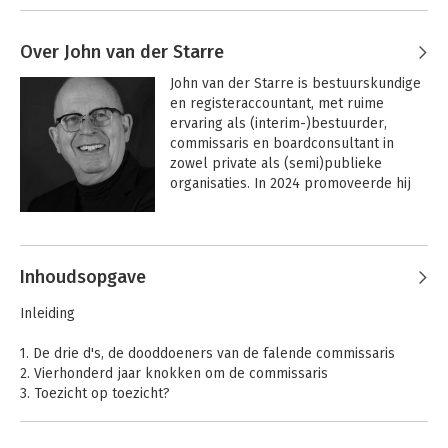
Over John van der Starre
John van der Starre is bestuurskundige 
en registeraccountant, met ruime 
ervaring als (interim-)bestuurder, 
commissaris en boardconsultant in 
zowel private als (semi)publieke 
organisaties. In 2024 promoveerde hij 
aan de Universiteit Utrecht op zijn 
onderzoek naar praktische wijsheid in 
Andere boeken door John van der
toezicht en bestuur.
Starre
Inhoudsopgave
Inleiding
1. De drie d's, de dooddoeners van de falende commissaris
2. Vierhonderd jaar knokken om de commissaris
3. Toezicht op toezicht?
4. De commissaris en macht
5. De motieven van de commissaris