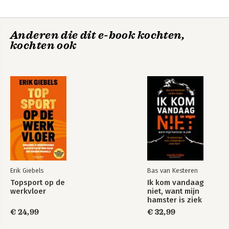
6. De bühne die 'boardroom' heet
7. Liever toneelles dan corporate governance
Anderen die dit e-book kochten,
Conclusie
Wijs toezicht
kochten ook
Noten
Overige bronnen
Bekijk alle boeken
Erik Giebels
Bas van Kesteren
Topsport op de
Ik kom vandaag
werkvloer
niet, want mijn
hamster is ziek
€ 24,99
€ 32,99