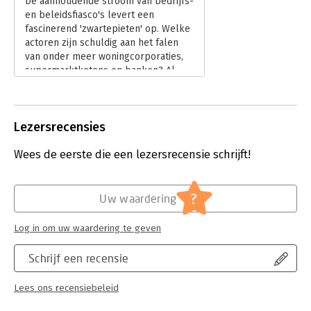
De aanhoudende stroom van bedrijfs-
Druk:
1
en beleidsfiasco's levert een
Verschijningsdatum:
19-11-2019
fascinerend 'zwartepieten' op. Welke
actoren zijn schuldig aan het falen
Hoofdrubriek:
Algemeen management
van onder meer woningcorporaties,
supermarktketens en banken? Al
enige tijd wordt ingezoomd op de
Raad van Commissarissen (RvC). Deze
toezichthouders dragen tenslotte
Lezersrecensies
een eindverantwoordelijkheid die
lang niet altijd naar behoren inhoud
Wees de eerste die een lezersrecensie schrijft!
krijgt. In 'Drama in de boardroom'
duikt John van der Starre in de
mogelijkheden en beperkingen van
toezicht.
?
Uw waardering
Lees verder
Log in om uw waardering te geven
Schrijf een recensie
Lees ons recensiebeleid