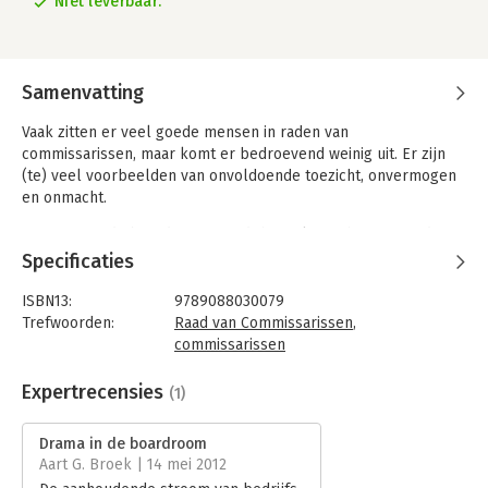
Niet leverbaar.
Samenvatting
Vaak zitten er veel goede mensen in raden van
commissarissen, maar komt er bedroevend weinig uit. Er zijn
(te) veel voorbeelden van onvoldoende toezicht, onvermogen
en onmacht.
In 'Drama in de boardroom' wordt het tekortschieten van de
Nederlandse commissaris beschreven. Aan de hand van diverse
Specificaties
voorbeelden worden de problemen geschetst en aangegeven
waardoor het nogal eens misgaat. Duidelijk is dat alle wet- en
ISBN13:
9789088030079
regelgeving uiteindelijk zinloos is als er geen rekening wordt
Trefwoorden:
Raad van Commissarissen
,
gehouden met de menselijke emotie. Dit boek beschrijft hoe
commissarissen
een moderne commissaris verschillende rollen moet spelen,
Taal:
Nederlands
als op het toneel.
Bindwijze:
e-book
Expertrecensies
(1)
Beveiliging:
watermerk
Bestandsformaat:
epub
Drama in de boardroom
Aantal pagina's:
135
Aart G. Broek | 14 mei 2012
Uitgever:
Schuyt & Co / Fontaine Uitgevers