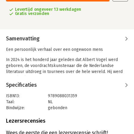
Levertijd ongeveer 13 werkdagen
Gratis verzonden
Samenvatting
Een persoonlijk verhaal over een ongewoon mens
In 2024 is het honderd jaar geleden dat Albert Vogel werd
geboren, de voordrachtskunstenaar die de Nederlandse
literatuur uitdroeg in tournees over de hele wereld. Hij werd
vooral bekend door zijn voordrachten 'Van en over Louis
Couperus'. Van zijn weergaves werden grammofoonplaten
Specificaties
gemaakt, hij schreef een biografie over de auteur en hij stelde
verschillende bloemlezingen samen uit het werk van de grote
ISBN13:
9789088031359
schrijver.
Taal:
NL
Mogelijk zal Vogel eerder herinnerd worden wegens zijn
Bindwijze:
gebonden
functie als mecenas voor Internationale Galerij Orez, een
Aantal pagina's:
288
avant-garde galerie die hij runde samen met Leo Verboon. De
Uitgever:
Uitgeverij Lias B.V.
Lezersrecensies
twee grote coryfeeën van de kunsthandel waren Yayoi Kusama
Druk:
1
en Jan Schoonhoven. Tot op de dag van vandaag is Orez een
Verschijningsdatum:
1-11-2024
Wees de eerste die een lezersrecensie schrijft!