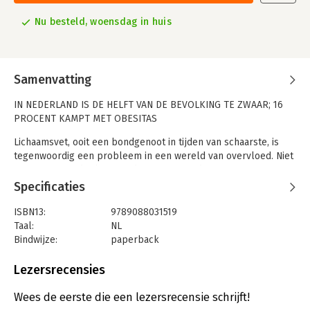
Nu besteld, woensdag in huis
Samenvatting
IN NEDERLAND IS DE HELFT VAN DE BEVOLKING TE ZWAAR; 16
PROCENT KAMPT MET OBESITAS
Lichaamsvet, ooit een bondgenoot in tijden van schaarste, is
tegenwoordig een probleem in een wereld van overvloed. Niet
voor niets wordt obesitas, de overtreffende trap van
overgewicht, gezien als een van de grootste uitdagingen voor
Specificaties
de volksgezondheid van de eenentwintigste eeuw. Wereldwijd
hebben nu meer dan 1 miljard mensen obesitas. In Nederland
ISBN13:
9789088031519
is de helft van de bevolking te zwaar en kampt 16 procent met
Taal:
NL
obesitas. Obesitas is een ziekte waarbij te veel vet zich
Bindwijze:
paperback
opstapelt in het lichaam, met name in de buikstreek. Wat is
Aantal pagina's:
144
precies de oorzaak en hoe kun je het meten? Ligt het aan
Uitgever:
Uitgeverij Lias B.V.
Lezersrecensies
hormonen, verleidelijke reclames, onbewuste keuzen of zijn er
Druk:
1
ook nog genetische oorzaken? Mensen met obesitas hebben
Verschijningsdatum:
5-5-2025
Wees de eerste die een lezersrecensie schrijft!
meer kans op ernstige ziekten, zoals diabetes, depressie, hart-