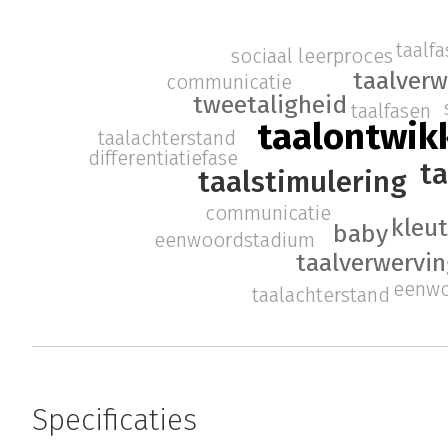
taalf
sociaal leerproces
taalverw
communicatie
tweetaligheid
taalfasen
taalontwik
taalachterstand
differentiatiefase
ta
taalstimulering
communicatie
kleut
baby
eenwoordstadium
taalverwervi
eenwo
taalachterstand
Specificaties