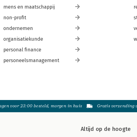
mens en maatschappij
r
non-profit
s
ondernemen
v
organisatiekunde
w
personal finance
personeelsmanagement
gen voor 23:00 besteld, morgen in huis
Gratis verzending
Altijd op de hoogte