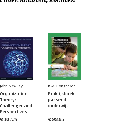
t boek kochten, kochten
John McAuley
B.M. Bongaards
Organization
Praktijkboek
Theory:
passend
Challenger and
onderwijs
Perspectives
€ 107,74
€ 93,95