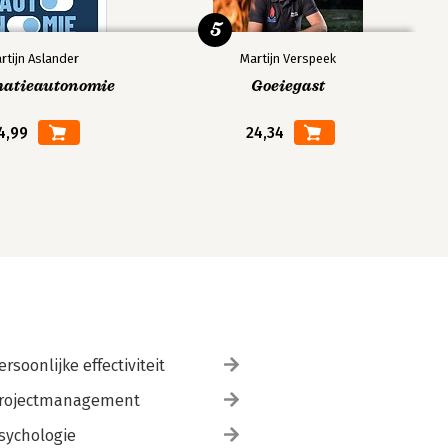
5
rtijn Aslander
Martijn Verspeek
matieautonomie
Goeiegast
4,99
24,34
ersoonlijke effectiviteit
rojectmanagement
sychologie