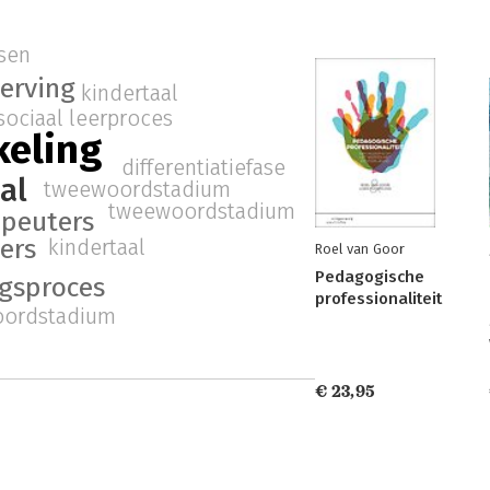
asen
erving
kindertaal
sociaal leerproces
keling
differentiatiefase
al
tweewoordstadium
tweewoordstadium
peuters
ers
kindertaal
Roel van Goor
Pedagogische
ngsproces
professionaliteit
ordstadium
€ 23,95