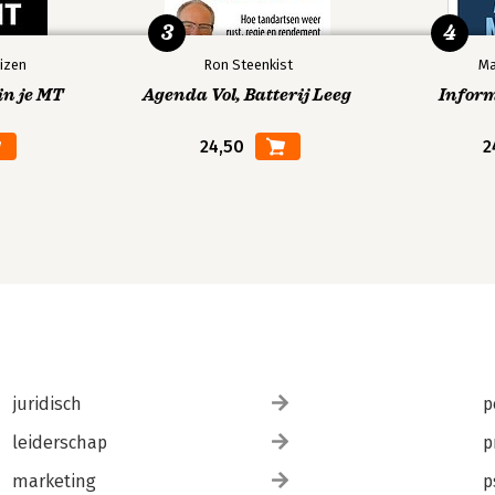
3
4
izen
Ron Steenkist
Ma
in je MT
Agenda Vol, Batterij Leeg
Infor
24,50
2
juridisch
p
leiderschap
p
marketing
p