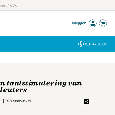
 vanaf €20
Inloggen
010-4731397
Personen
Trefwoorden
n taalstimulering van
kleuters
k
9789088505775