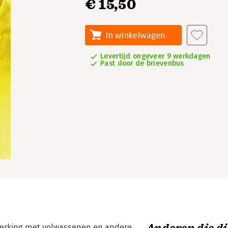
€ 15,50
In winkelwagen
Levertijd ongeveer 9 werkdagen
Past door de brievenbus
elwerking met volwassenen en andere