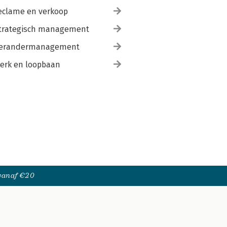
eclame en verkoop
trategisch management
erandermanagement
erk en loopbaan
 vanaf €20