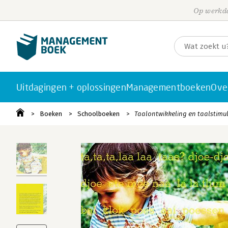
Op werkda
Uitdagingen + oplossingen
Managementboeken
Ove
Boeken
Schoolboeken
Taalontwikkeling en taalstimul