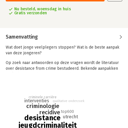
Nu besteld, woensdag in huis
Gratis verzonden
Samenvatting
Wat doet jonge veelplegers stoppen? Wat is de beste aanpak
van deze jongeren?
Op zoek naar antwoorden op deze vragen wordt de literatuur
over desistance from crime bestudeerd. Bekende aanpakken
zoals de Amsterdamse Top600 en de Utrechtse TopX worden
kritisch onder de loep genomen evenals enkele buitenlandse
initiatieven.
Centraal in deze studie staan echter de bevindingen van 15 jaar
criminele carrière
interventies
onderzoek naar 81 jonge Utrechtse veelplegers. De
qualitative onderzoek
criminologie
bevindingen van deze unieke longitudinale studie leveren een
recidive
top600
groot aantal nieuwe inzichten op, in de leef- en denkwereld
desistance
utrecht
van deze jongeren, hun motieven om door te gaan of te
jeugdcriminaliteit
stoppen, de invloed van hun ouders en hun vriendin en vooral