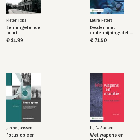
Criminele jeugd
Kansen bieden,
Pieter Tops
kansen pakken
Laura Peters
Een ongetemde
Dealen met
buurt
ondermijningsdelicten
€ 21,99
€ 71,50
Bekijk alle boeken
Janine Janssen
H.J.B. Sackers
Focus op eer
Wet wapens en