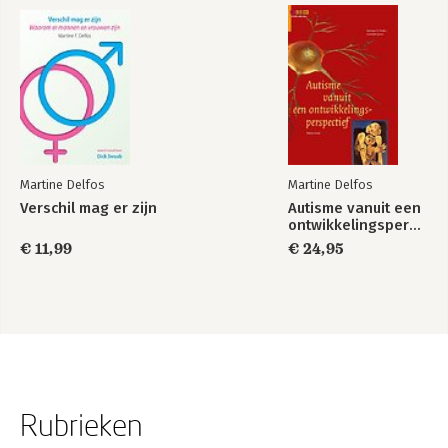
International University of Sarajevo in Bosnië-Herzegovina en 
vanaf 2011 als Visiting Professor aan de Universidad Central del 
Ecuador in Quito, Ecuador. In beide landen zet zij zich in bij het 
opzetten van de autisme hulpverlening.
Martine Delfos
Martine Delfos
Verschil mag er zijn
Autisme vanuit een
ontwikkelingsperspectief
€ 11,99
€ 24,95
Rubrieken