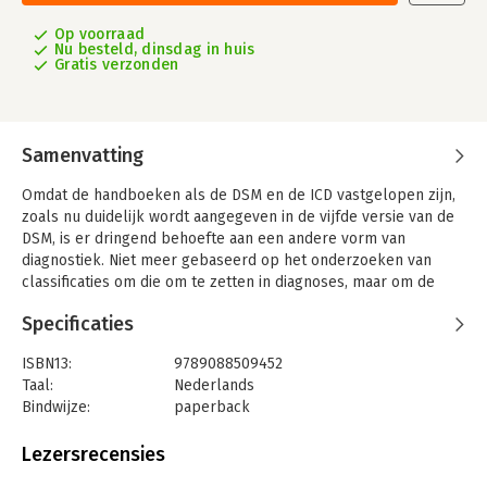
Op voorraad
Nu besteld, dinsdag in huis
Gratis verzonden
Samenvatting
Omdat de handboeken als de DSM en de ICD vastgelopen zijn,
zoals nu duidelijk wordt aangegeven in de vijfde versie van de
DSM, is er dringend behoefte aan een andere vorm van
diagnostiek. Niet meer gebaseerd op het onderzoeken van
classificaties om die om te zetten in diagnoses, maar om de
mens als geheel in beeld te zien met alles wat bijdraagt en
Specificaties
heeft bijgedragen aan het zijn nu en de problematiek waar
men tegenaan loopt. Een omvattende diagnostiek van een kind
ISBN13:
9789088509452
of jongere: dat is het doel van dit boek. Vanaf het begin als
Taal:
Nederlands
zodanig opgesteld, maar in deze achtste druk daadwerkelijk
Bindwijze:
paperback
een grondig diagnostisch alternatief biedend.
Aantal pagina's:
376
Ontwikkelingspsychopathologie over de ‘abnormale’
Uitgever:
SWP
Lezersrecensies
ontwikkeling bevat een uitgebreid overzicht van de
Druk:
8
verschillende stoornissen en belemmeringen die gedurende