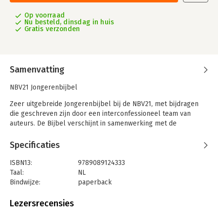
Op voorraad
Nu besteld, dinsdag in huis
Gratis verzonden
Samenvatting
NBV21 Jongerenbijbel
Zeer uitgebreide Jongerenbijbel bij de NBV21, met bijdragen
die geschreven zijn door een interconfessioneel team van
auteurs. De Bijbel verschijnt in samenwerking met de
jongerenorganisaties BEAM, HGJB, IJD, MOVE en WAY.
Specificaties
Deze nieuwe Jongerenbijbel helpt jongeren om zelf de Bijbel
te lezen en de relevantie van dit boek te ontdekken voor hun
ISBN13:
9789089124333
eigen leven. De Jongerenbijbel bevat veel extra content zoals
Taal:
NL
themaroutes, personenpagina’s en themapagina’s. Daarmee is
Bindwijze:
paperback
deze Jongerenbijbel een gids die je helpt om je mening te
Aantal pagina's:
1792
vormen over actuele thema’s en te groeien in je geloof.
Uitgever:
NBG
Lezersrecensies
Druk:
1
Uniek aan deze Jongerenbijbel: