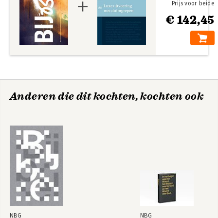
jongerenorganisaties. Dankzij de flexibele band slaat de Bijbel
Prijs voor beide
goed open.
€ 142,45
Anderen die dit kochten, kochten ook
NBG
NBG