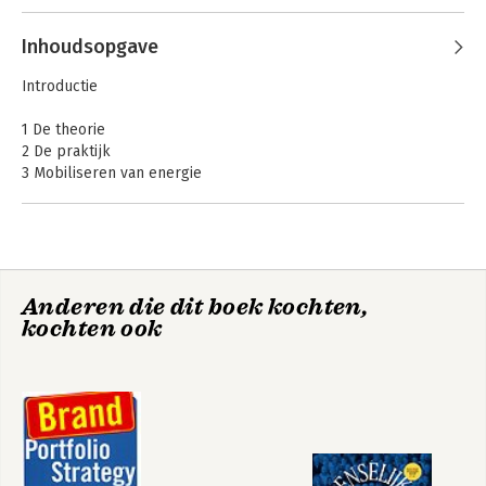
Inhoudsopgave
Introductie
1 De theorie
2 De praktijk
3 Mobiliseren van energie
4 Bemensen en bewegen
5 Kern en koers
6 Activering en verankering
7 Inspireren
8 Disciplineren
Anderen die dit boek kochten,
9 Samenvatting
kochten ook
Nawoord
Aanbevolen literatuur
Noten
Index