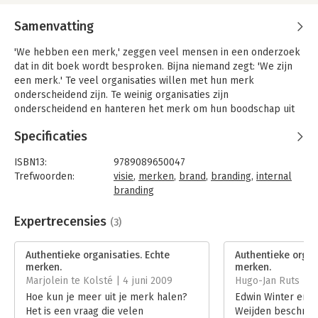
Samenvatting
'We hebben een merk,' zeggen veel mensen in een onderzoek
dat in dit boek wordt besproken. Bijna niemand zegt: 'We zijn
een merk.' Te veel organisaties willen met hun merk
onderscheidend zijn. Te weinig organisaties zijn
onderscheidend en hanteren het merk om hun boodschap uit
te dragen. Het merk is namelijk veel meer dan alleen een
Specificaties
marketinginstrument waarmee de consument verleid kan
worden. Echte merken zijn mensen in organisaties die een
ISBN13:
9789089650047
langdurige persoonlijke relatie aangaan met hun klant. Die hun
Trefwoorden:
visie
,
merken
,
brand
,
branding
,
internal
belofte op alle fronten waarmaken, omdat ze verbonden zijn
branding
met een heldere visie en strategie. Een echt merk is niet
Taal:
Nederlands
alleen stevig verankerd in de organisatie, het merk is stevig
Bindwijze:
gebonden
Expertrecensies
(3)
verankerd in de mensen zelf.
Aantal pagina's:
200
Hoe zorgt u ervoor dat u een echt merk wordt? Het antwoord
Uitgever:
Van Duuren Management
Authentieke organisaties. Echte
Authentieke organ
op deze vraag is: internal branding, mits dit op de juiste manier
Druk:
1
merken.
merken.
wordt aangepakt, via een ontwikkelproces. Deze meer
Hoofdrubriek:
Strategisch management
Marjolein te Kolsté | 4 juni 2009
Hugo-Jan Ruts | 13
fundamentele benadering van het merk is gebaseerd op
Hoe kun je meer uit je merk halen?
Edwin Winter en W
geloof in eigen kracht, niet op angst voor de concurrentie.
Het is een vraag die velen
Weijden beschrij
Daarvoor moeten organisaties op zoek naar zichzelf. Als u