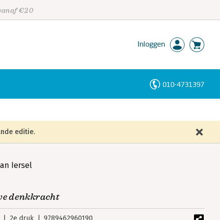
 vanaf €20
Inloggen
010-4731397
Personen
Trefwoorden
nde editie.
van Iersel
eve denkkracht
2e druk
9789462960190