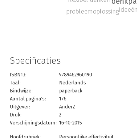
denkpa
ideeën
probleemoplossing
Specificaties
ISBN13:
9789462960190
Taal:
Nederlands
Bindwijze:
paperback
Aantal pagina's:
176
Uitgever:
AnderZ
Druk:
2
Verschijningsdatum:
16-10-2015
Hoofdrubriek:
Persoonlijke effectiviteit