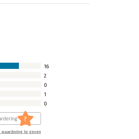
16
2
0
1
0
?
rdering
 waardering te geven