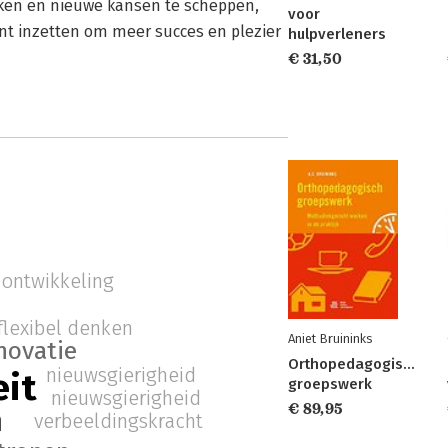
nken en nieuwe kansen te scheppen,
voor
kunt inzetten om meer succes en plezier
hulpverleners
€ 31,50
ontwikkeling
flexibel denken
Aniet Bruininks
novatie
Orthopedagogisch
nieuwsgierigheid
eit
groepswerk
nieuwsgierigheid
€ 89,95
n
verbeeldingskracht