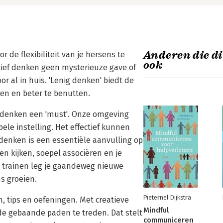
Anderen die di
 de flexibiliteit van je hersens te
ook
atief denken geen mysterieuze gave of
or al in huis. 'Lenig denken' biedt de
en en beter te benutten.
n denken een 'must'. Onze omgeving
le instelling. Het effectief kunnen
f denken is een essentiële aanvulling op
n kijken, soepel associëren en je
e trainen leg je gaandeweg nieuwe
s groeien.
Pieternel Dijkstra
n, tips en oefeningen. Met creatieve
Mindful
de gebaande paden te treden. Dat stelt
communiceren