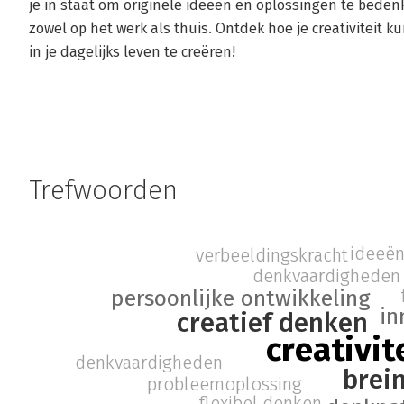
je in staat om originele ideeën en oplossingen te bede
zowel op het werk als thuis. Ontdek hoe je creativiteit 
in je dagelijks leven te creëren!
Trefwoorden
ideeën
verbeeldingskracht
denkvaardigheden
persoonlijke ontwikkeling
in
creatief denken
creativit
denkvaardigheden
brei
probleemoplossing
flexibel denken