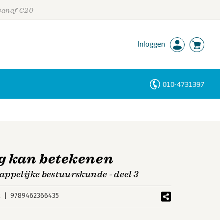
 vanaf €20
Inloggen
010-4731397
Personen
Trefwoorden
g kan betekenen
appelijke bestuurskunde - deel 3
k
9789462366435