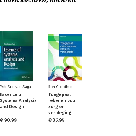
t boek kochten, kochten
Priti Srinivas Sajja
Ron Groothuis
Essence of
Toegepast
Systems Analysis
rekenen voor
and Design
zorg en
verpleging
€ 90,99
€ 35,95