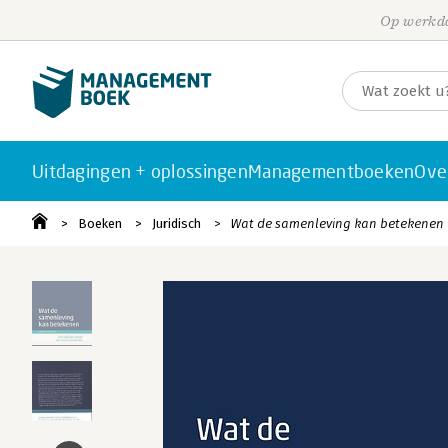
Op werkda
Uitdagingen + oplossingen
Managementboeken
Ove
Boeken
Juridisch
Wat de samenleving kan betekenen