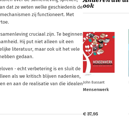
Anderen die di
ook
aan dat ze weten welke geschiedenis de
mechanismen zij functioneert. Met
rtoe.
 samenleving cruciaal zijn. Te beginnen
mheid. Hij put niet alleen uit een
ke literatuur, maar ook uit het vele
s hebben gedaan.
loven - echt verbetering is en sluit de
lleen als we kritisch blijven nadenken,
John Bassant
n en aan de realisatie van die idealen
Mensenwerk
€ 37,95