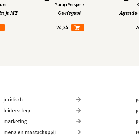
izen
Martijn Verspeek
R
in je MT
Goeiegast
Agenda V
24,34
2
juridisch
p
leiderschap
p
marketing
p
mens en maatschappij
r