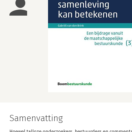
Samenvatting
Hoewel talloze onderzoekers, bestuurders en commenta