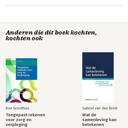
Anderen die dit boek kochten,
kochten ook
Praktijken van
European Social
normatieve
Policy and Social
professionalisering
Work
Bekijk alle boeken
Ron Groothuis
Gabriël van den Brink
Toegepast rekenen
Wat de
voor zorg en
samenleving kan
verpleging
betekenen