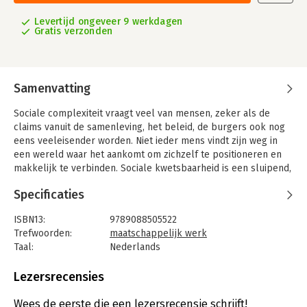
Levertijd ongeveer 9 werkdagen
Gratis verzonden
Samenvatting
Sociale complexiteit vraagt veel van mensen, zeker als de
claims vanuit de samenleving, het beleid, de burgers ook nog
eens veeleisender worden. Niet ieder mens vindt zijn weg in
een wereld waar het aankomt om zichzelf te positioneren en
makkelijk te verbinden. Sociale kwetsbaarheid is een sluipend,
toenemend probleem van onze tijd. Onze systemen en
Specificaties
aanpakken zijn vaak nog te veel gericht op emancipatie,
gelijkheid en landelijke aanpakken.
ISBN13:
9789088505522
Sociale professionals zoals maatschappelijk werkers, sociaal
Trefwoorden:
maatschappelijk werk
pedagogen, jongerenwerkers, opbouwwerkers en sociaal
Taal:
Nederlands
cultureel werkers bieden ondersteuning aan mensen die
Bindwijze:
paperback
moeite hebben met het dagelijks leven. Ze zoeken naar
Aantal pagina's:
168
Lezersrecensies
aanpakken die activeren en verbinden zodat voor mensen hun
Uitgever:
SWP
situatie leefbaar blijft en het risico van marginaliseren kleiner
Druk:
1
Wees de eerste die een lezersrecensie schrijft!