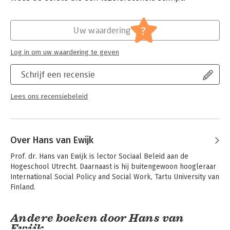
wordt.
Verschijningsdatum:
6-9-2017
Dit boek legt een stevig fundament voor een transformatie van
Hoofdrubriek:
Mens en maatschappij
?
Uw waardering
het sociale domein en een vernieuwing van de sociale
professie. Hans van Ewijk neemt de lezer mee naar
Log in om uw waardering te geven
meeslepende analyses van wat er in de samenleving en de
sector aan de hand is en doet constructieve voorstellen voor
Schrijf een recensie
een nieuwe positionering van het sociaal werk in het beleid, de
wijk, de wetenschap en het onderzoek. Hij maakt zich sterk
voor het sociaal model als tegenhanger van een medisch
Lees ons recensiebeleid
model.
Een boek dat iedere docent, student en sociale professional
zou moeten lezen.
Over Hans van Ewijk
Prof. dr. Hans van Ewijk is lector Sociaal Beleid aan de 
Hogeschool Utrecht. Daarnaast is hij buitengewoon hoogleraar 
International Social Policy and Social Work, Tartu University van 
Finland.
Andere boeken door Hans van
Ewijk