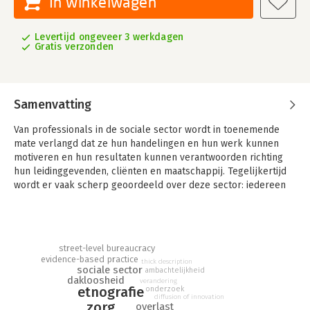
In winkelwagen
Levertijd ongeveer 3 werkdagen
Gratis verzonden
Samenvatting
Van professionals in de sociale sector wordt in toenemende
mate verlangd dat ze hun handelingen en hun werk kunnen
motiveren en hun resultaten kunnen verantwoorden richting
hun leidinggevenden, cliënten en maatschappij. Tegelijkertijd
wordt er vaak scherp geoordeeld over deze sector: iedereen
werkt langs elkaar heen, en niemand is verantwoordelijk. Het
sociaal werk heeft moeite om zich als 'professie' te
manifesteren.
street-level bureaucracy
Op de zoektocht naar de ware professionaliteit van de sociaal
evidence-based practice
thick description
werker komen in dit boek uiteenlopende visies en
sociale sector
ambachtelijkheid
verschijningsvormen aan bod. Er is veel discussie over wat
dakloosheid
verandering
etnografie
onderzoek
professionals in de sociale sector zouden moeten doen.
diffusion of innovation
zorg
Eigenlijk zou deze discussie moeten beginnen met een
overlast