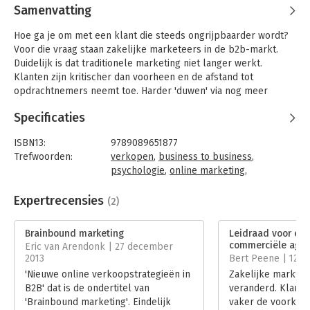
Samenvatting
Hoe ga je om met een klant die steeds ongrijpbaarder wordt?
Voor die vraag staan zakelijke marketeers in de b2b-markt.
Duidelijk is dat traditionele marketing niet langer werkt.
Klanten zijn kritischer dan voorheen en de afstand tot
opdrachtnemers neemt toe. Harder 'duwen' via nog meer
salesinspanningen heeft dus geen zin. Maar wat werkt dan wel?
Specificaties
Dit boek laat zien hoe je klanten kunt verleiden door je eigen
expertise te delen, bijvoorbeeld via webinars, video's, foto's of
ISBN13:
9789089651877
blogposts. Maar dat alleen is niet voldoende. Om een klant
Trefwoorden:
verkopen
,
business to business
,
écht te prikkelen, moet je precies weten wat hem beweegt.
psychologie
,
online marketing
,
Dat vraagt om kennis van het brein. In dit boek brengt Paul
neuromarketing
,
contentmarketing
,
sales
,
Hassels Mönning het beste uit twee vakgebieden samen. Voor
inbound marketing
,
marketing automation
Expertrecensies
(2)
iedereen die op een slimmere manier wil verkopen: let's go
Taal:
Nederlands
br@inbound!
Bindwijze:
gebonden
Brainbound marketing
Leidraad voor ee
Aantal pagina's:
200
commerciële age
Eric van Arendonk | 27 december
Uitgever:
Van Duuren Management
2013
Bert Peene | 12 
Druk:
1
'Nieuwe online verkoopstrategieën in
Zakelijke markten 
Hoofdrubriek:
Marketing
B2B' dat is de ondertitel van
veranderd. Klante
'Brainbound marketing'. Eindelijk
vaker de voorkeur