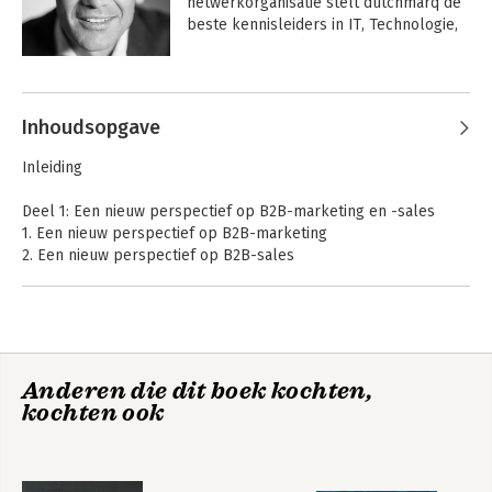
netwerkorganisatie stelt dutchmarq de 
beste kennisleiders in IT, Technologie, 
Services en Verduurzaming in staat het 
verschil te maken in hun B2B-markt.
Andere boeken door Paul Hassels
Mönning
Inhoudsopgave
Inleiding
Deel 1: Een nieuw perspectief op B2B-marketing en -sales
1. Een nieuw perspectief op B2B-marketing
2. Een nieuw perspectief op B2B-sales
3. Klantcontact in B2B: digitaal en toch persoonlijk
Deel 2: Beter grip op de ongrijpbare klant
4. Inbound marketing in B2B
5. Breinbrekende business: de rationele klant bestaat niet
Anderen die dit boek kochten,
Eerste graad
Eerste graad
kochten ook
Deel 3: Hoe kom je tot een praktische toepassing van
Br@inbound?
6. Br@inbound Marketing
7. Br@inbound Marketing in de praktijk
Bekijk alle boeken