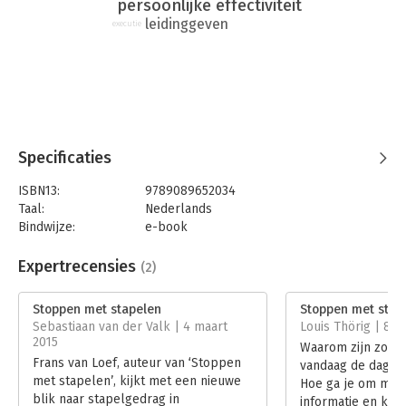
persoonlijke effectiviteit
vandaag nog te stoppen met stapelen. Een must-read!" - Bas
leidinggeven
executie
van der Veldt - CEO en mede-eigenaar van AFAS Software "Een
toegankelijk en pragmatisch boek dat stapelgedrag in
organisaties op een verfrissende wijze aan de kaak stelt. Voor
iedereen die slimmer wil omgaan met middelen, energie en
tijd, om voor klanten het grote verschil te maken." - Rob Idink
- Country Manager Printing & Personal Systems bij Hewlett-
Packard Nederland
Specificaties
ISBN13:
9789089652034
Taal:
Nederlands
Bindwijze:
e-book
Beveiliging:
watermerk
Bestandsformaat:
epub
Expertrecensies
(2)
Aantal pagina's:
108
Uitgever:
Van Duuren Management
Stoppen met stapelen
Stoppen met stap
Druk:
1
Sebastiaan van der Valk | 4 maart
Louis Thörig | 8 o
Verschijningsdatum:
23-9-2013
2015
Waarom zijn zovee
Frans van Loef, auteur van ‘Stoppen
vandaag de dag co
Hoofdrubriek:
Organisatiekunde
met stapelen’, kijkt met een nieuwe
Hoe ga je om met 
blik naar stapelgedrag in
informatie en krij