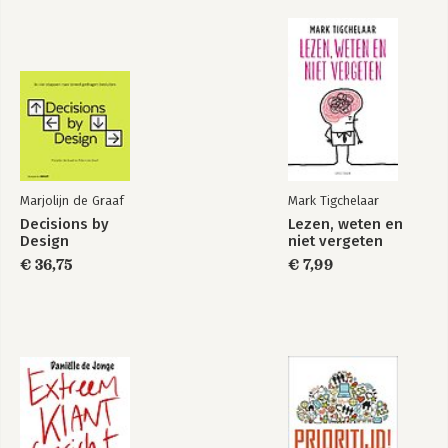
In gesprek met… Carina Benninga
5. Stoppen en stapelen in balans (STAP 4)
5.1 Het schapprincipe
5.2 Het schaarsteprincipe
5.3 Hoe rem je het stapelgedrag van je baas?
5.4 Zeven persoonlijke effectiviteitstips
In gesprek met… Bas van der Veldt
Marjolijn de Graaf
Mark Tigchelaar
6. Wat doe je met je vrijgekomen capaciteit (STAP 5)?
Decisions by
Lezen, weten en
Design
niet vergeten
In gesprek met… Heleen Dura-van Oord
€ 36,75
€ 7,99
Samenvattend
Literatuur
Dankwoord
Over de auteur
Register