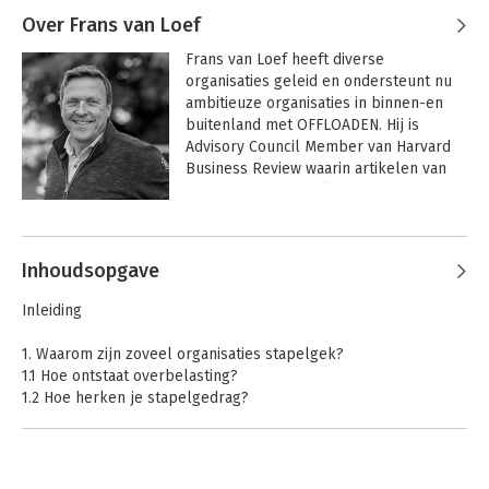
Over Frans van Loef
Frans van Loef heeft diverse 
organisaties geleid en ondersteunt nu 
ambitieuze organisaties in binnen-en 
buitenland met OFFLOADEN. Hij is 
Advisory Council Member van Harvard 
Business Review waarin artikelen van 
hem worden gepubliceerd. En 
internationaal spreker over het 
Andere boeken door Frans van Loef
OFFLOAD thema. Zijn eerdere boeken 
Stoppen met stapelen
 en 
FreeCapacity
Inhoudsopgave
zijn succesvolle voorlopers op zijn 
nieuwe boek 
OFFLOAD.
Inleiding
1. Waarom zijn zoveel organisaties stapelgek?
1.1 Hoe ontstaat overbelasting?
1.2 Hoe herken je stapelgedrag?
1.3 Stapelen: de consequenties
1.4 Waarom wordt er niet ingegrepen?
1.5 Stoppen met stapelen!