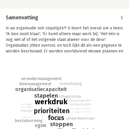
Samenvatting
Is uw organisatie ook stapelgek?!
U hoort het overal om u heen:
'Ik ben nooit klaar', 'Er komt alleen maar werk bij', 'Het één is
nog niet af of het volgende staat alweer voor de deur'.
Organisaties zitten overvol, en toch lijkt dit als een gegeven te
worden beschouwd. Er worden voortdurend nieuwe plannen en
activiteiten gelanceerd. Dit 'stapelgedrag' heeft verstrekkende
gevolgen: de focus verdwijnt, organisaties raken overbelast en
resultaten verslechteren. In 'Stoppen met stapelen' leest u
waarom zoveel organisaties stapelgek zijn en hoe u dit
verandermanagement
stapelen - via vijf eenvoudige stappen - kunt stoppen. Het
timemanagement
overbelasting
vrijmaken van organisatiecapaciteit levert direct een aantal
organisatiecapaciteit
belangrijke voordelen op: een daling van de werkdruk, een
stapelen
schapprincipe
flexibelere organisatie en een beter bedrijfsresultaat. Wie wil
werkdruk
businessmodel
weten hoe u een organisatie met het aanwezige talent en de
productiviteit
nee zeggen
nee zeggen
bestaande middelen snel en effectief kunt opschonen, leest
prioriteiten
klantgerichtheid
strategie
klantgerichtheid
dit boek! "Het is heel menselijk om steeds weer te stapelen.
focus
executie
schaarsteprincipe
Maar dit juist niet doen geeft focus, energie en kracht. Dit boek
besluitvorming
stoppen
ogsm
biedt praktische handvatten om tegen je natuur in te gaan en