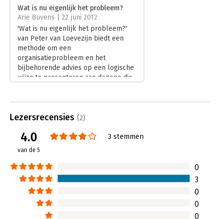
Verschijningsdatum:
28-10-2016
Wat is nu eigenlijk het probleem?
Arie Buvens | 22 juni 2012
Hoofdrubriek:
Advisering
'Wat is nu eigenlijk het probleem?'
van Peter van Loevezijn biedt een
methode om een
organisatieprobleem en het
bijbehorende advies op een logische
wijze te presenteren aan degene die
u gaat adviseren. De modellen die u
hiervoor gaat gebruiken PROA en
OPR zijn bedoeld voor iedereen die is
Lezersrecensies
opgeleid in een specialisme, zoals
(2)
bedrijfskunde, economie, marketing,
4.0
3 stemmen
bouwkunde of ICT, en die zijn
expertise inzet om anderen te
van de 5
adviseren. Een uitermate praktisch
hulpmiddel om dagelijks bij de hand
0
te hebben.
3
Lees verder
0
0
0