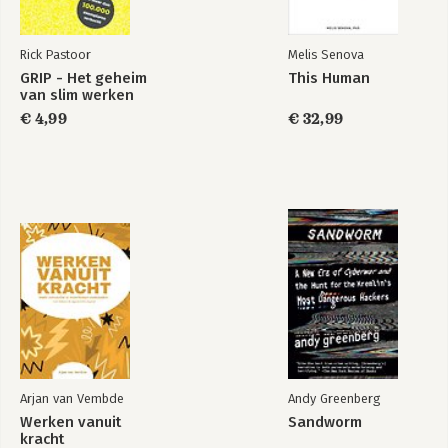
6.2 Het gebruik van PROAC
6.3 Het gebruik van OPRA, PORA of POA
Rick Pastoor
Melis Senova
7. Hoe kunnen we de inhoud van dit boek samenvatten?
GRIP - Het geheim
This Human
In 10 stappen naar een sluitende en juiste PROA
van slim werken
€ 4,99
€ 32,99
Gebruikte literatuur
Over de auteur
Arjan van Vembde
Andy Greenberg
Werken vanuit
Sandworm
kracht