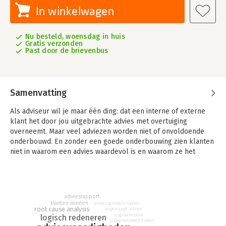
In winkelwagen
Nu besteld, woensdag in huis
Gratis verzonden
Past door de brievenbus
Samenvatting
Als adviseur wil je maar één ding: dat een interne of externe
klant het door jou uitgebrachte advies met overtuiging
overneemt. Maar veel adviezen worden niet of onvoldoende
onderbouwd. En zonder een goede onderbouwing zien klanten
niet in waarom een advies waardevol is en waarom ze het
zouden moeten overnemen. Alleen goed onderbouwde
adviezen hebben overtuigingskracht en daarmee kans van
slagen. Maar hoe pak je dat aan?
adviesrapport
In dit boek vind je een succesvolle adviesaanpak, gebaseerd
klanten winnen
presentatietechnieken
op twee beproefde modellen: PROA en OPR. PROA staat voor
root cause analysis
ongevraagd advies
visgraatmodel
logisch redeneren
Probleem, Risico, Oorzaak en Advies, en is bedoeld om een
presentatietechnieken