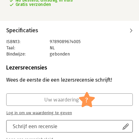
Nu besteld, dinsdag in huis
Gratis verzonden
Specificaties
ISBN13:
9789089674005
Taal:
NL
Bindwijze:
gebonden
Aantal pagina's:
160
Uitgever:
Hoogland & Van Klaveren, Uitgeverij
Lezersrecensies
Druk:
1
Verschijningsdatum:
2-12-2022
Wees de eerste die een lezersrecensie schrijft!
?
Uw waardering
Log in om uw waardering te geven
Schrijf een recensie