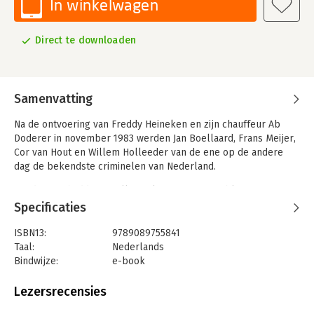
In winkelwagen
Direct te downloaden
Samenvatting
Na de ontvoering van Freddy Heineken en zijn chauffeur Ab
Doderer in november 1983 werden Jan Boellaard, Frans Meijer,
Cor van Hout en Willem Holleeder van de ene op de andere
dag de bekendste criminelen van Nederland.
Tot dan toe hadden ze allemaal een nagenoeg blanco
strafblad, op een paar kruimeldiefstallen en wat kleine
Specificaties
vergrijpen na. Ze stonden op geen enkele manier bij de
Amsterdamse politie bekend als zware criminelen.
ISBN13:
9789089755841
Taal:
Nederlands
Ook tijdens het proces na de ontvoering hielden de mannen
Bindwijze:
e-book
het verhaal in stand dat ze een groepje 'gewone Amsterdamse
Beveiliging:
none
jongens' waren. Toch had de recherche toen al sterke
Bestandsformaat:
epub
Lezersrecensies
aanwijzingen dat ze in de jaren voor de Heinekenontvoering
Aantal pagina's:
216
ook al betrokken waren bij een woeste schietpartij en een