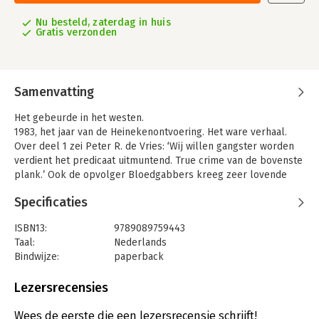
Nu besteld, zaterdag in huis
Gratis verzonden
Samenvatting
Het gebeurde in het westen.
1983, het jaar van de Heinekenontvoering. Het ware verhaal.
Over deel 1 zei Peter R. de Vries: ‘Wij willen gangster worden
verdient het predicaat uitmuntend. True crime van de bovenste
plank.’ Ook de opvolger Bloedgabbers kreeg zeer lovende
reacties. Het derde deel, Het gebeurde in het westen, vervolgt
Specificaties
het verhaal.
Eind jaren zeventig hebben Jan Boellaard, Frans Meijer en Cor
ISBN13:
9789089759443
van Hout een clean run van een decennium vol goed geplande
Taal:
Nederlands
inbraken en overvallen op hun naam. De politie is zich van hun
Bindwijze:
paperback
identiteit niet bewust.
Aantal pagina's:
448
Op de buitenwereld maken de drie mannen de indruk
Uitgever:
Just Publishers
Lezersrecensies
geslaagde vrije jongens te zijn. In zaken zijn ze misschien niet
Druk:
1
altijd even handig, maar ze rijden in dure auto’s en gaan op
Verschijningsdatum:
5-7-2024
Wees de eerste die een lezersrecensie schrijft!
verre vakanties. Dus dat ze iets goed doen, valt niet te