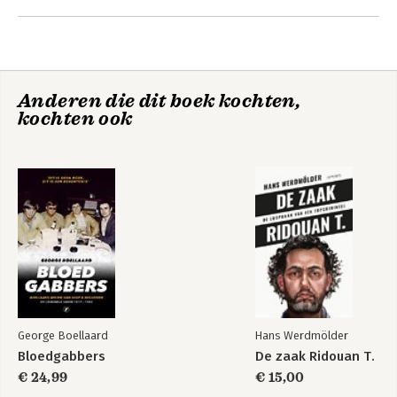
geschiedenis van de Heinekenontvoerders. Boellaard baseert
Andere boeken door George
zich op het authentieke manuscript van zijn broer Jan, een van
Boellaard
de ontvoerders. Daarnaast doet hij zelf onderzoek en spreekt
hij betrokkenen.
Anderen die dit boek kochten,
kochten ook
Wĳ willen gangster
Wij willen gangster
worden
worden
George Boellaard
Hans Werdmölder
Bloedgabbers
De zaak Ridouan T.
€ 24,99
€ 15,00