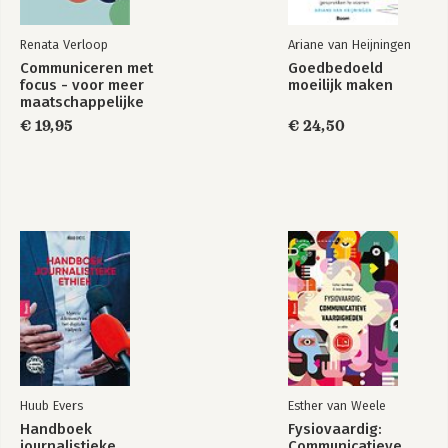
Renata Verloop
Ariane van Heijningen
Communiceren met
Goedbedoeld
focus - voor meer
moeilijk maken
maatschappelijke
impact
€ 19,95
€ 24,50
Huub Evers
Esther van Weele
Handboek
Fysiovaardig:
journalistieke
Communicatieve