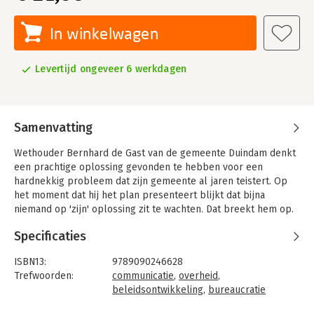
In winkelwagen
Levertijd ongeveer 6 werkdagen
Samenvatting
Wethouder Bernhard de Gast van de gemeente Duindam denkt
een prachtige oplossing gevonden te hebben voor een
hardnekkig probleem dat zijn gemeente al jaren teistert. Op
het moment dat hij het plan presenteert blijkt dat bijna
niemand op 'zijn' oplossing zit te wachten. Dat breekt hem op.
Daarmee wordt de zaak voor hem en zijn projectleider Frans
Specificaties
Peeters een echt hoofdpijndossier. Afgaand op zijn gevoel en
adviezen van mensen in zijn omgeving probeert Frans Peeters
ISBN13:
9789090246628
de kloof tussen de samenleving en bestuur te dichten. Dat
Trefwoorden:
communicatie
,
overheid
,
kost hem en zijn collega's veel hoofdbrekers en
beleidsontwikkeling
,
bureaucratie
overtuigingskracht. Of ze er in slagen dit zonder
Taal:
Nederlands
kleerscheuren op te lossen?