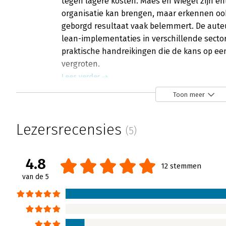
tegen lagere kosten. Maes en Wiegel zijn en
organisatie kan brengen, maar erkennen ook 
geborgd resultaat vaak belemmert. De aute
lean-implementaties in verschillende sector
praktische handreikingen die de kans op ee
vergroten.
Lees verder
Toon meer
Lezersrecensies
(5)
4.8
12 stemmen
van de 5