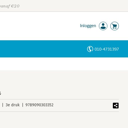
 vanaf €20
Inloggen
010-4731397
Personen
Trefwoorden
n
3e druk
9789090303352