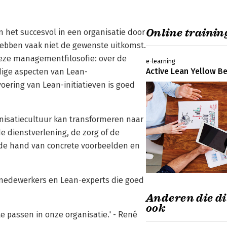
Online training
om het succesvol in een organisatie door
 hebben vaak niet de gewenste uitkomst.
deze managementfilosofie: over de
e-learning
Active Lean Yellow Be
dige aspecten van Lean-
oering van Lean-initiatieven is goed
nisatiecultuur kan transformeren naar
e dienstverlening, de zorg of de
n de hand van concrete voorbeelden en
, medewerkers en Lean-experts die goed
Anderen die di
ook
te passen in onze organisatie.' - René