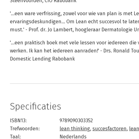
Steenvoorden, CIO Rabobank
'...een ware verfrissing, zowel voor wie van plan is met L
ervaringsdeskundigen... Om Lean echt succesvol te laten 
must.' - Prof. dr. Jo Lambert, hoogleraar Dermatologie Un
'...een praktisch boek met vele lessen voor iedereen die
werken. Ik kan het iedereen aanraden!' - Drs. Ronald To
Domestic Lending Rabobank
Specificaties
ISBN13:
9789090303352
Trefwoorden:
lean thinking
,
succesfactoren
,
lea
Taal:
Nederlands