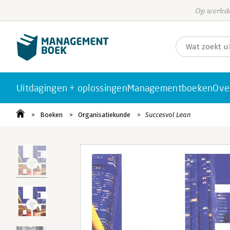
Op werkda
Uitdagingen + oplossingen
Managementboeken
Ove
Boeken
Organisatiekunde
Succesvol Lean