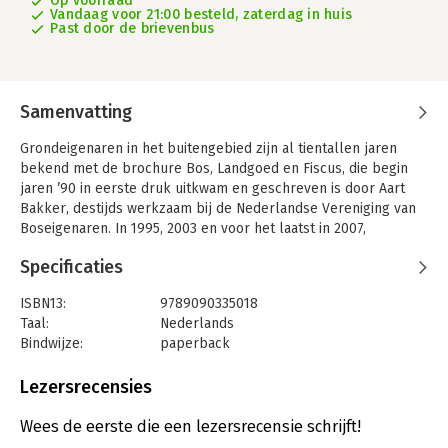
Op voorraad
Vandaag voor 21:00 besteld, zaterdag in huis
Past door de brievenbus
Samenvatting
Grondeigenaren in het buitengebied zijn al tientallen jaren
bekend met de brochure Bos, Landgoed en Fiscus, die begin
jaren ’90 in eerste druk uitkwam en geschreven is door Aart
Bakker, destijds werkzaam bij de Nederlandse Vereniging van
Boseigenaren. In 1995, 2003 en voor het laatst in 2007,
verschenen opvolgende herziene drukken. Op 4 juli 2022
Specificaties
verscheen de vijfde, geheel herziene druk onder de naam
‘compendium Landgoed & Fiscus’ (ISBN 978-90-9033501-8).
ISBN13:
9789090335018
Auteur is natuurlijk wederom Aart Bakker, werkzaam bij Ernst
Taal:
Nederlands
& Young Belastingadviseurs LLP en het compendium wordt
Bindwijze:
paperback
uitgegeven door Ineke Brusse.
Aantal pagina's:
80
Fiscale regels bij eigendom en beheer grond
Uitgever:
Brusse expertisecentrum
Lezersrecensies
Druk:
5
Grondeigenaren vinden in dit compendium samengebracht de
Verschijningsdatum:
4-7-2022
Wees de eerste die een lezersrecensie schrijft!
fiscale regels die betrekking hebben op de eigendom en het