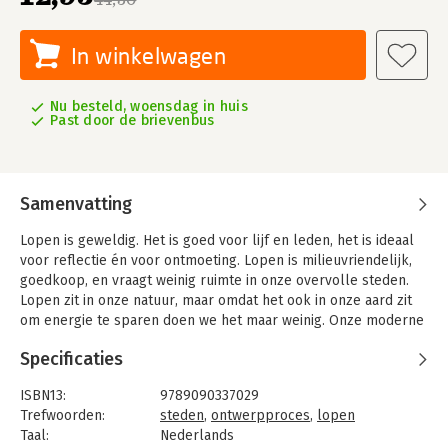
In winkelwagen
Nu besteld, woensdag in huis
Past door de brievenbus
Samenvatting
Lopen is geweldig. Het is goed voor lijf en leden, het is ideaal
voor reflectie én voor ontmoeting. Lopen is milieuvriendelijk,
goedkoop, en vraagt weinig ruimte in onze overvolle steden.
Lopen zit in onze natuur, maar omdat het ook in onze aard zit
om energie te sparen doen we het maar weinig. Onze moderne
omgeving nodigt er ook niet erg toe uit. Bestemmingen zijn te
Specificaties
ver, routes zijn onveilig, oncomfortabel of saai. We wandelen
voor ontspanning, maar gebruiken onze benen zelden als
ISBN13:
9789090337029
dagelijks vervoermiddel.
Trefwoorden:
steden
,
ontwerpproces
,
lopen
Loop! vertelt hoe we steden en dorpen weer loopvriendelijk
Taal:
Nederlands