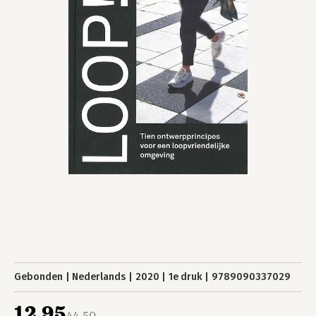
Gebonden
Nederlands
2020
1e druk
9789090337029
12,95
44,50