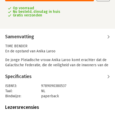
Op voorraad
Nu besteld, dinsdag in huis
Gratis verzonden
Samenvatting
TIME BENDER
En de opstand van Anika Laroo
De jonge Pleiadische vrouw Anika Laroo komt erachter dat de
Galactische Federatie, die de veiligheid van de inwoners van de
aarde dient te waarborgen, is overgenomen door duistere
krachten die de mensheid klein willen houden. Samen met
Specificaties
Time Bender verzint zij een list om de mensheid alsnog te
bevrijden: ze sturen een Amsterdammer terug in de tijd om
ISBN13:
9789090380537
tijdlijnen te veranderen. Het voert de lezer naar belangrijke
Taal:
NL
kruispunten in de geschiedenis: het begin van de Tweede
Bindwijze:
paperback
Wereldoorlog, de moord op John F. Kennedy, de opkomst van
Uitgever:
London Books
het zionisme, de rol van het Vaticaan, de opkomst van het
Druk:
1
Lezersrecensies
Romeinse Rijk, het leven van Jezus, de val van Atlantis… In alle
Verschijningsdatum:
15-3-2024