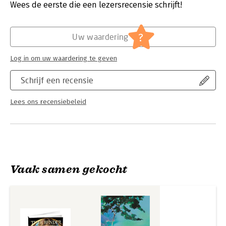
gevallen blijkt de geschiedenis anders te zijn dan ons is
Wees de eerste die een lezersrecensie schrijft!
voorgespiegeld. De vraag die onze helden moeten
Hoofdrubriek:
Literatuur en romans
beantwoorden is: waar grijpen we in om ervoor te zorgen dat
de mensheid op een tijdlijn richting verlossing komt?
?
Uw waardering
Log in om uw waardering te geven
Schrijf een recensie
Lees ons recensiebeleid
Vaak samen gekocht