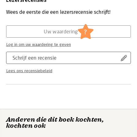
Lezersrecensies
Uitgever:
Eurospan Group
The recommendations and guidance apply to both the design
Verschijningsdatum:
1-6-2015
Wees de eerste die een lezersrecensie schrijft!
and configuration management of instrumentation and control
systems for new research reactors and the modernization of
Hoofdrubriek:
IT-management / ICT
the instrumentation and control systems to existing research
Serie:
IAEA Safety Standards Series
?
Uw waardering
reactor facilities.
Log in om uw waardering te geven
Schrijf een recensie
Lees ons recensiebeleid
Anderen die dit boek kochten,
kochten ook