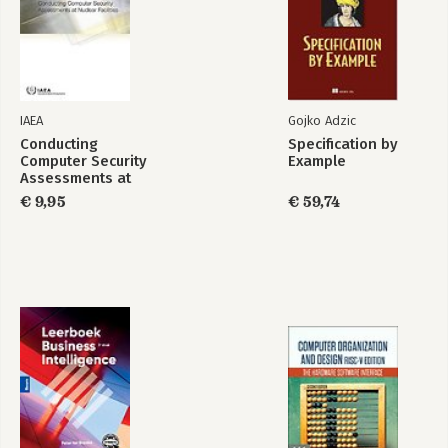
IAEA
Gojko Adzic
Conducting
Specification by
Computer Security
Example
Assessments at
Nuclear Facilities
€ 9,95
€ 59,74