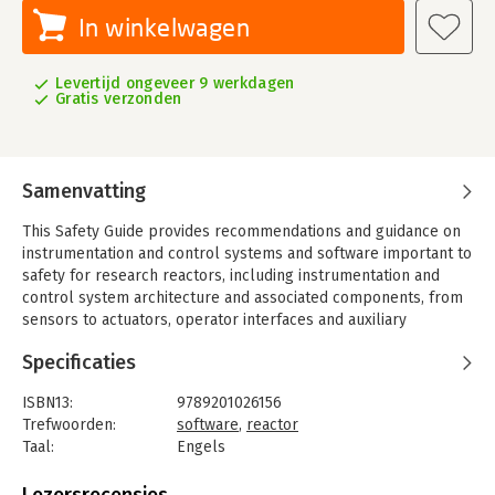
In winkelwagen
Levertijd ongeveer 9 werkdagen
Gratis verzonden
Samenvatting
This Safety Guide provides recommendations and guidance on
instrumentation and control systems and software important to
safety for research reactors, including instrumentation and
control system architecture and associated components, from
sensors to actuators, operator interfaces and auxiliary
equipment.
Specificaties
It also provides recommendations on computer based systems
and software, including software requirements and design,
ISBN13:
9789201026156
verification and validation, integration, and operation. This
Trefwoorden:
software
,
reactor
publication also addresses safety classification, design,
Taal:
Engels
implementation, qualification and operation of instrumentation
Bindwijze:
paperback
as well as control systems.
Aantal pagina's:
75