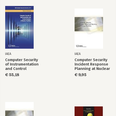
IAEA
IAEA
Computer Security
Computer Security
of Instrumentation
Incident Response
and Control
Planning at Nuclear
Systems at Nuclear
Facilities
€ 55,18
€ 9,95
Facilities