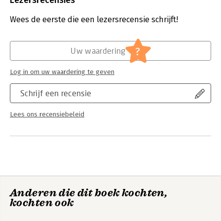
Lezersrecensies
these I&C systems. In addition, account is taken of
Uitgever:
IAEA
developments in human factors engineering and nuclear
Druk:
1
Wees de eerste die een lezersrecensie schrijft!
safety.
Verschijningsdatum:
30-7-2018
This Technical Guide references and takes into account other
Hoofdrubriek:
IT-management / ICT
?
Uw waardering
Safety Guides and IAEA Nuclear Security Series publications
that provide guidance relating to I&C design.
Log in om uw waardering te geven
Schrijf een recensie
Lees ons recensiebeleid
Anderen die dit boek kochten,
kochten ook