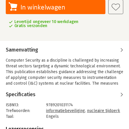
In winkelwagen
Levertijd ongeveer 10 werkdagen
Gratis verzonden
Samenvatting
Computer Security as a discipline is challenged by increasing
threat vectors targeting a dynamic technological environment.
This publication establishes guidance addressing the challenge
of applying computer security measures to instrumentation
and control (I&C) systems at nuclear facilities. The measures
are intended to protect these I&C systems throughout their
Specificaties
entire lifecycles against malicious acts perpetrated by threat
actors.
ISBN13:
9789201031174
The technical basis and methodologies for the application of
Trefwoorden:
informatiebeveiliging
,
nucleaire tijdperk
these computer security measures are considered. The
Taal:
Engels
publication also addresses the application of such measures to
Bindwijze:
paperback
the development, simulation and maintenance environments of
Aantal pagina's:
277