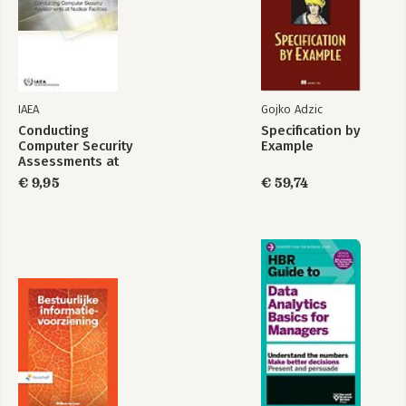
IAEA
Gojko Adzic
Conducting
Specification by
Computer Security
Example
Assessments at
Nuclear Facilities
€ 9,95
€ 59,74