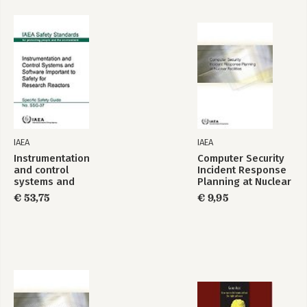
IAEA
IAEA
Instrumentation
Computer Security
and control
Incident Response
systems and
Planning at Nuclear
software important
Facilities
€ 53,75
€ 9,95
to safety for
research reactors