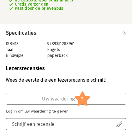
Nu besteld, woensdag in huis
Gratis verzonden
Past door de brievenbus
Specificaties
ISBN13:
9789351288961
Taal:
Engels
Bindwijze:
paperback
Aantal pagina's:
238
Uitgever:
Gyan Books
Lezersrecensies
Verschijningsdatum:
13-7-2021
Wees de eerste die een lezersrecensie schrijft!
Hoofdrubriek:
Mens en maatschappij
?
Uw waardering
Log in om uw waardering te geven
Schrijf een recensie