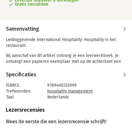
Levertijd ongeveer 6 werkdagen
Gratis verzonden
Samenvatting
Leidinggevende International Hospitality: Hospitality in het
restaurant.
Bij aanschaf van dit artikel ontvang je een leerwerkboek. Je
ontvangt een papieren exemplaar met op de achterkant een
unieke licentiecode voor het gebruik van het E-boek op
Digiplein.
Specificaties
ISBN13:
9789400232099
Trefwoorden:
hospitality management
Taal:
Nederlands
Bindwijze:
paperback
Uitgever:
Educatieve Uitgeversgroep BV
Lezersrecensies
Druk:
1
Verschijningsdatum:
6-8-2021
Wees de eerste die een lezersrecensie schrijft!