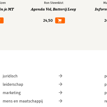
izen
Ron Steenkist
Ma
in je MT
Agenda Vol, Batterij Leeg
Infor
24,50
2
juridisch
p
leiderschap
p
marketing
p
mens en maatschappij
r