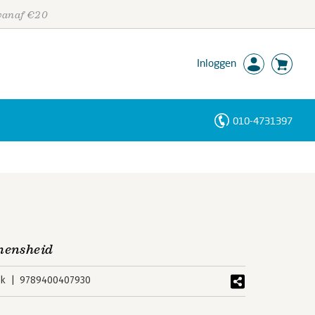
 vanaf €20
Inloggen
010-4731397
Personen
Trefwoorden
 mensheid
uk
9789400407930