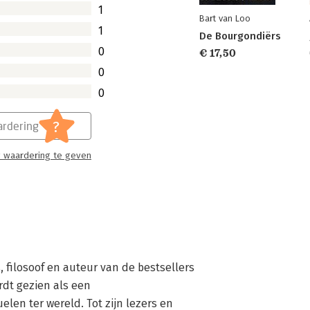
1
Bart van Loo
1
De Bourgondiërs
0
€ 17,50
0
0
?
rdering
 waardering te geven
, filosoof en auteur van de bestsellers 
rdt gezien als een

elen ter wereld. Tot zijn lezers en 