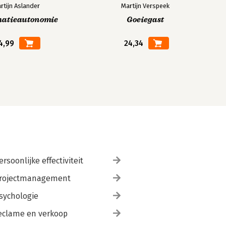
rtijn Aslander
Martijn Verspeek
matieautonomie
Goeiegast
4,99
24,34
ersoonlijke effectiviteit
rojectmanagement
sychologie
eclame en verkoop