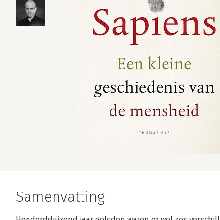
Samenvatting
Honderdduizend jaar geleden waren er wel zes verschil