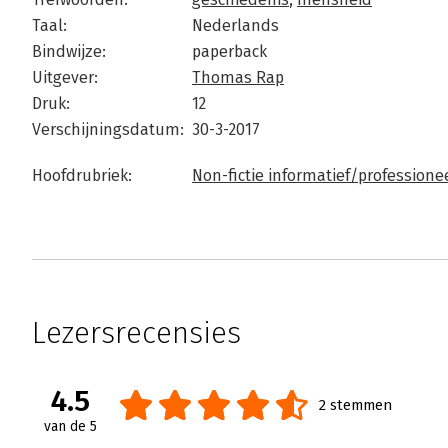
Taal:
Nederlands
Bindwijze:
paperback
Uitgever:
Thomas Rap
Druk:
12
Verschijningsdatum:
30-3-2017
Hoofdrubriek:
Non-fictie informatief/professione
Lezersrecensies
4.5
2 stemmen
van de 5