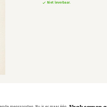
Niet leverbaar.
Vaak samen g
lende menssoorten. Nu is er maar één