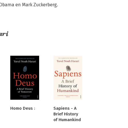
 Obama en Mark Zuckerberg.
ari
Homo Deus :
Sapiens - A
Brief History
of Humankind