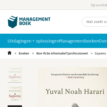
Op werkda
Uitdagingen + oplossingen
Managementboeken
Ove
Boeken
Non-fictie informatief/professioneel
Sapiens