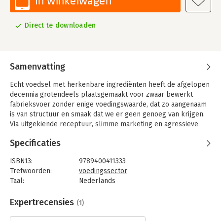
In winkelwagen
Direct te downloaden
Samenvatting
Echt voedsel met herkenbare ingrediënten heeft de afgelopen
decennia grotendeels plaatsgemaakt voor zwaar bewerkt
fabrieksvoer zonder enige voedingswaarde, dat zo aangenaam
is van structuur en smaak dat we er geen genoeg van krijgen.
Via uitgekiende receptuur, slimme marketing en agressieve
reclame mest de voedingsindustrie ons vet als plofkippen, met
Specificaties
ziekte en hoge maatschappelijke kosten tot gevolg. De
fabrikanten zeggen dat wij zelf verantwoordelijk zijn voor ons
ISBN13:
9789400411333
gedrag. Maar is dat wel zo?
Trefwoorden:
voedingssector
In 'De mens is een plofkip' legt Teun van de Keuken de
Taal:
Nederlands
voedingsindustrie onder de loep en laat hij feilloos zien wat er
Bindwijze:
e-book
misgaat. Maar hij biedt ook perspectief: met de juiste
Beveiliging:
none
Expertrecensies
(1)
maatregelen is er een mooiere, lekkerdere en gezondere
Bestandsformaat:
epub
toekomst mogelijk.
Aantal pagina's:
160