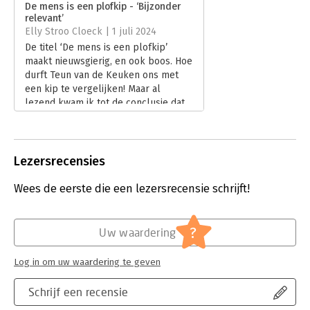
De mens is een plofkip - ‘Bijzonder
Uitgever:
Thomas Rap
relevant’
Druk:
1
Elly Stroo Cloeck | 1 juli 2024
Verschijningsdatum:
9-4-2024
De titel ‘De mens is een plofkip’
maakt nieuwsgierig, en ook boos. Hoe
Hoofdrubriek:
Mens en maatschappij
durft Teun van de Keuken ons met
een kip te vergelijken! Maar al
lezend kwam ik tot de conclusie dat
het klopt. We gedragen ons als een
plofkip, we worden gemanipuleerd
als een plofkip, en we hebben het
verstand van een plofkip. Dit prima
Lezersrecensies
boekje zet een ontluisterend beeld
van onszelf neer. En van de
Wees de eerste die een lezersrecensie schrijft!
fabrikanten van ons ‘voer’.
Lees verder
?
Uw waardering
Log in om uw waardering te geven
Schrijf een recensie