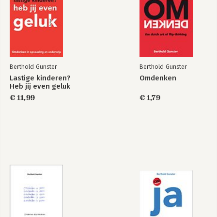
Omdenken op het
Omdenken in
werk
communicatie
Berthold Gunster
Berthold Gunster
Lastige kinderen?
Omdenken
Heb jij even geluk
€ 11,99
€ 1,79
Ja-maar...
Huh?!
Omdenken