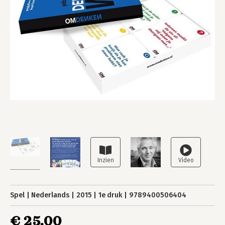
Spel
Nederlands
2015
1e druk
9789400506404
€ 25,00