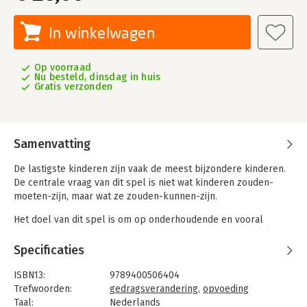
In winkelwagen
Op voorraad
Nu besteld, dinsdag in huis
Gratis verzonden
Samenvatting
De lastigste kinderen zijn vaak de meest bijzondere kinderen.
De centrale vraag van dit spel is niet wat kinderen zouden-
moeten-zijn, maar wat ze zouden-kunnen-zijn.
Het doel van dit spel is om op onderhoudende en vooral
inspirerende manier lastig gedrag tot een nieuwe mogelijkheid
om te denken. Opvoeden is nogal eens ingewikkeld en
Specificaties
vermoeiend, maar het is minstens even vaak hilarisch, en soms
zelfs verbijsterend simpel. We zijn vaak geneigd het onszelf
ISBN13:
9789400506404
moeilijker te maken dan nodig is.
Trefwoorden:
gedragsverandering
,
opvoeding
Taal:
Nederlands