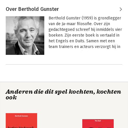
Over Berthold Gunster
Berthold Gunster (1959) is grondlegger 
van de Ja-maar filosofie. Over zijn 
gedachtegoed schreef hij inmiddels vier 
boeken. Zijn eerste boek is vertaald in 
het Engels en Duits. Samen met een 
team trainers en acteurs verzorgt hij in 
binnen- en buitenland shows en 
workshops over zijn concept. Inmiddels 
Andere boeken door Berthold
hebben meer dan 400.000 mensen 
Gunster
deelgenomen aan een Ja-maar 
programma.
Anderen die dit spel kochten, kochten
ook