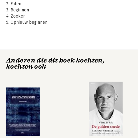
2. Falen
3. Beginnen
4. Zoeken
5. Opnieuw beginnen
6. Afwegen
7. Kiezen
8. Worstelen
9. Dwalen
10. Ondergang
Anderen die dit boek kochten,
11. Doorgaan
kochten ook
12. Eindspel