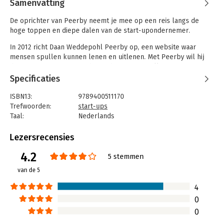
Samenvatting
De oprichter van Peerby neemt je mee op een reis langs de
hoge toppen en diepe dalen van de start-upondernemer.
In 2012 richt Daan Weddepohl Peerby op, een website waar
mensen spullen kunnen lenen en uitlenen. Met Peerby wil hij
de negatieve impact van de productie van spullen
verminderen, door delen gemakkelijker en leuker te maken
Specificaties
dan kopen. Het platform is een groot succes, maar het
achterliggende businessmodel blijkt niet te werken. Er komt
ISBN13:
9789400511170
gewoon te weinig geld binnen om het bedrijf draaiende te
Trefwoorden:
start-ups
houden.
Taal:
Nederlands
Bindwijze:
gebonden
Openhartig vertelt Weddepohl over de zoektocht naar een
Aantal pagina's:
256
Lezersrecensies
nieuw verdienmodel, het vinden van investeerders, het
Uitgever:
AW Bruna
ontslaan van medewerkers en het opnieuw opbouwen van zijn
4.2
Druk:
1
5 stemmen
bedrijf.
Verschijningsdatum:
27-8-2019
van de 5
Hoofdrubriek:
Ondernemen
4
0
0