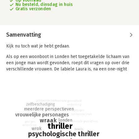
Op voorraad
Nu besteld, dinsdag in huis
Gratis verzonden
Samenvatting
Kijk nu toch wat je hebt gedaan.
Als op een woonboot in Londen het toegetakelde lichaam van
een jonge man wordt gevonden, roept dit vragen op over drie
verschillende vrouwen. De labiele Laura is, na een one-night
stand met het slachtoffer, als laatste gezien bij de boot. Carla,
zijn ontroostbare tante, heeft nog maar net iemand anders in
haar familie begraven. En Miriam is de nieuwsgierige
buurvrouw, zij heeft het lichaam gevonden maar is niet
helemaal eerlijk geweest tegen de politie.
politieonderzoek
mentale gezondheid
zelfbeschadiging
verdenking
meerdere perspectieven
Drie vrouwen die elkaar niet kennen, met elk een andere
getuigen
vrouwelijke personages
politieonderzoek
relatie tot de vermoorde jongen. Drie vrouwen die – om
wraak
londen
mentale gezondheid
getuigen
verschillende redenen – vol wrok zitten. Die, zich ervan bewust
thriller
verdenking
wrok
of niet, branden van verlangen om het onrecht dat hen is
bewijs
psychologische thriller
aangedaan te wreken. En waar het wraak betreft, kunnen ook